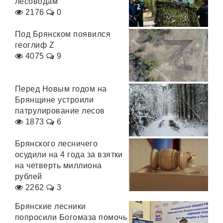
лесоводам
2176
0
Под Брянском появился
геоглиф Z
4075
9
Перед Новым годом на
Брянщине устроили
патрулирование лесов
1873
6
Брянского лесничего
осудили на 4 года за взятки
на четверть миллиона
рублей
2262
3
Брянские лесники
попросили Богомаза помочь