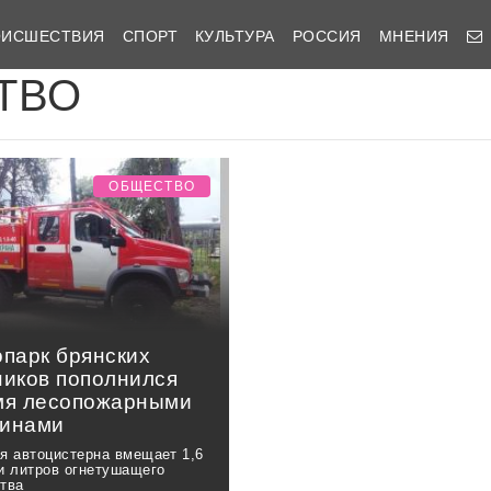
ОИСШЕСТВИЯ
СПОРТ
КУЛЬТУРА
РОССИЯ
МНЕНИЯ
ТВО
ОБЩЕСТВО
опарк брянских
ников пополнился
мя лесопожарными
инами
я автоцистерна вмещает 1,6
и литров огнетушащего
тва