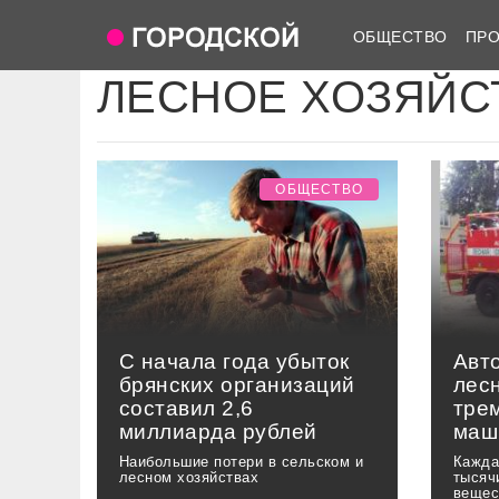
ОБЩЕСТВО
ПР
ЛЕСНОЕ ХОЗЯЙС
ОБЩЕСТВО
С начала года убыток
Авт
брянских организаций
лес
составил 2,6
тре
миллиарда рублей
маш
Наибольшие потери в сельском и
Кажда
лесном хозяйствах
тысяч
вещес