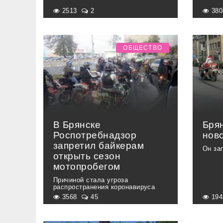
2513
2
38
ОБЩЕСТВО
В Брянске
Бря
Роспотребнадзор
нов
запретил байкерам
Он за
открыть сезон
мотопробегом
Причиной стала угроза
распространения коронавируса
3568
45
19