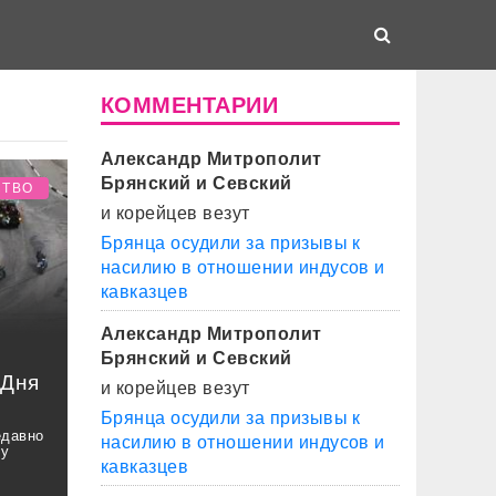
КОММЕНТАРИИ
Александр Митрополит
Брянский и Севский
СТВО
и корейцев везут
Брянца осудили за призывы к
насилию в отношении индусов и
кавказцев
Александр Митрополит
Брянский и Севский
 Дня
и корейцев везут
Брянца осудили за призывы к
едавно
насилию в отношении индусов и
ду
кавказцев