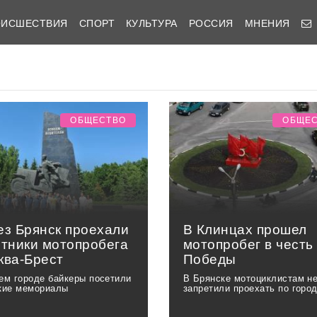
ОИСШЕСТВИЯ
СПОРТ
КУЛЬТУРА
РОССИЯ
МНЕНИЯ
ОБЩЕСТВО
ОБЩЕ
ез Брянск проехали
В Клинцах прошел
стники мотопробега
мотопробег в честь
ква-Брест
Победы
ем городе байкеры посетили
В Брянске мотоциклистам н
кие мемориалы
запретили проехать по горо