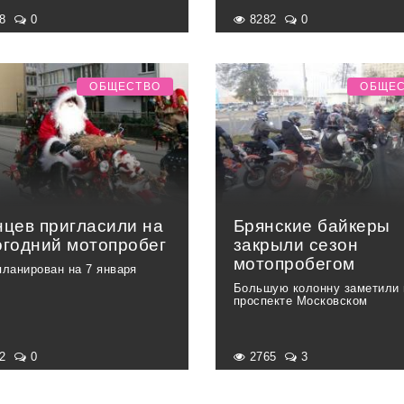
08
0
8282
0
ОБЩЕСТВО
ОБЩЕ
нцев пригласили на
Брянские байкеры
огодний мотопробег
закрыли сезон
мотопробегом
планирован на 7 января
Большую колонну заметили 
проспекте Московском
42
0
2765
3