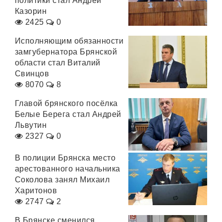
политики стал Андрей
Казорин
2425
0
Исполняющим обязанности
замгубернатора Брянской
области стал Виталий
Свинцов
8070
8
Главой брянского посёлка
Белые Берега стал Андрей
Львутин
2327
0
В полиции Брянска место
арестованного начальника
Соколова занял Михаил
Харитонов
2747
2
В Брянске сменился