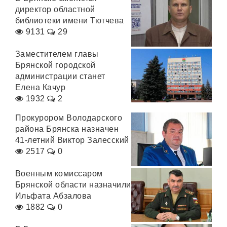
директор областной
библиотеки имени Тютчева
9131
29
Заместителем главы
Брянской городской
администрации станет
Елена Качур
1932
2
Прокурором Володарского
района Брянска назначен
41-летний Виктор Залесский
2517
0
Военным комиссаром
Брянской области назначили
Ильфата Абзалова
1882
0