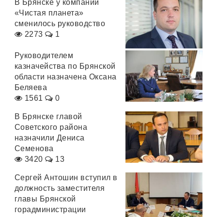
В Брянске у компании
«Чистая планета»
сменилось руководство
2273
1
Руководителем
казначейства по Брянской
области назначена Оксана
Беляева
1561
0
В Брянске главой
Советского района
назначили Дениса
Семенова
3420
13
Сергей Антошин вступил в
должность заместителя
главы Брянской
горадминистрации