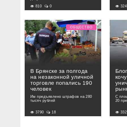
810
0
32
ОБЩЕСТВО
В Брянске за полгода
Бло
на незаконной уличной
коч
торговле попались 190
уни
человек
рын
Им предъявлено штрафов на 280
С пло
тысяч рублей
20 пр
3790
18
33