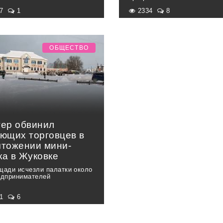
47
1
2334
8
ОБЩЕСТВО
гер обвинил
ующих торговцев в
чтожении мини-
ка в Жуковке
щади исчезли палатки около
едпринимателей
21
6