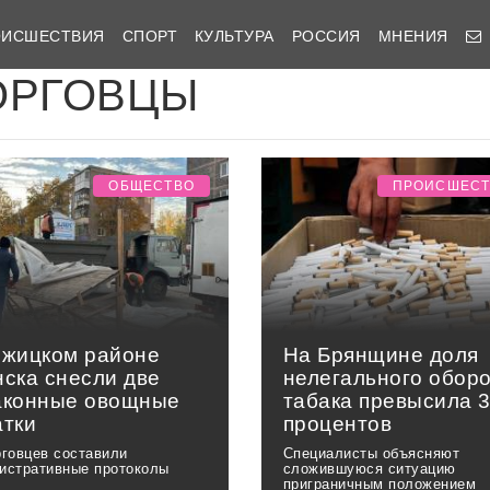
ОИСШЕСТВИЯ
СПОРТ
КУЛЬТУРА
РОССИЯ
МНЕНИЯ
ОРГОВЦЫ
ОБЩЕСТВО
ПРОИСШЕС
ежицком районе
На Брянщине доля
нска снесли две
нелегального обор
аконные овощные
табака превысила 
атки
процентов
рговцев составили
Специалисты объясняют
истративные протоколы
сложившуюся ситуацию
приграничным положением