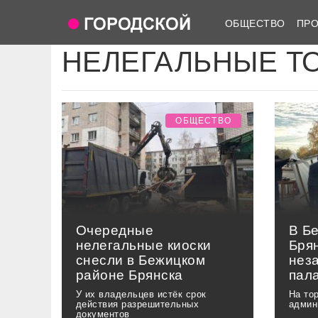
ОБЩЕСТВО
ПР
НЕЛЕГАЛЬНЫЕ Т
ОБЩЕСТВО
Очередные
В Б
нелегальные киоски
Бря
снесли в Бежицком
нез
районе Брянска
пал
У их владельцев истёк срок
На то
действия разрешительных
админ
документов