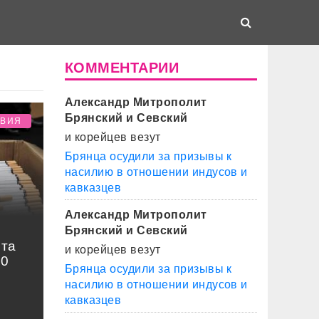
КОММЕНТАРИИ
Александр Митрополит
Брянский и Севский
ТВИЯ
и корейцев везут
Брянца осудили за призывы к
насилию в отношении индусов и
кавказцев
Александр Митрополит
Брянский и Севский
ота
и корейцев везут
30
Брянца осудили за призывы к
насилию в отношении индусов и
кавказцев