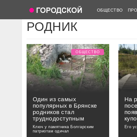
ОБЩЕСТВО
ПР
РОДНИК
ОБЩЕСТВО
Один из самых
На 
популярных в Брянске
пос
родников стал
поя
труднодоступным
куп
Ключ у памятника Болгарским
Его у
патриотам одичал