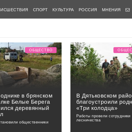
ОИСШЕСТВИЯ
СПОРТ
КУЛЬТУРА
РОССИЯ
МНЕНИЯ
ОБЩЕСТВО
ОБЩЕ
роднике в брянском
В Дятьковском рай
елке Белые Берега
благоустроили род
вился деревянный
«Три колодца»
ол
Работы провели сотрудники
лесничества
становили общественники