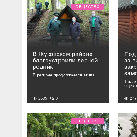
ОБЩЕСТВО
В Жуковском районе
Под
благоустроили лесной
за 
родник
зак
зам
В регионе продолжается акция
Так а
ящик 
2505
0
27
ОБЩЕСТВО