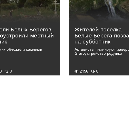
ели Белых Берегов
Жителей поселка
гоустроили местный
Белые Берега позв
ник
на субботник
ник обложили камнями
Активисты планируют завер
благоустройство родника
70
0
2456
0