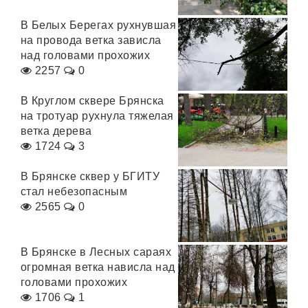
В Белых Берегах рухнувшая
на провода ветка зависла
над головами прохожих
2257
0
В Круглом сквере Брянска
на тротуар рухнула тяжелая
ветка дерева
1724
3
В Брянске сквер у БГИТУ
стал небезопасным
2565
0
В Брянске в Лесных сараях
огромная ветка нависла над
головами прохожих
1706
1