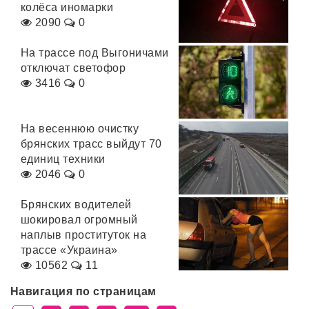
колёса иномарки
2090
0
На трассе под Выгоничами
отключат светофор
3416
0
На весеннюю очистку
брянских трасс выйдут 70
единиц техники
2046
0
Брянских водителей
шокировал огромный
наплыв проституток на
трассе «Украина»
10562
11
Навигация по страницам