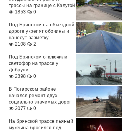
трассы на границе с Калугой
1853
0
Под Брянском на объездной
дороге укрепят обочины и
нанесут разметку
2108
2
Под Брянском отключили
светофор на трассе у
Добруни
2398
0
В Погарском районе
начался ремонт двух
социально значимых дорог
2077
0
На брянской трассе пьяный
мужчина бросился под