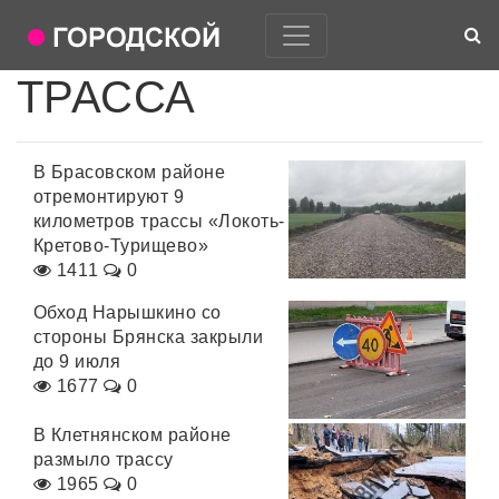
ТРАССА
В Брасовском районе
отремонтируют 9
километров трассы «Локоть-
Кретово-Турищево»
1411
0
Обход Нарышкино со
стороны Брянска закрыли
до 9 июля
1677
0
В Клетнянском районе
размыло трассу
1965
0