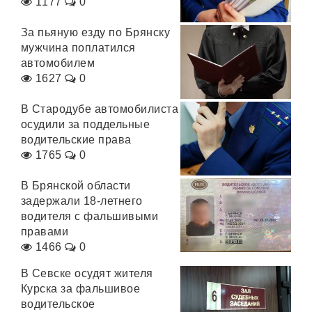
1177
0
За пьяную езду по Брянску
мужчина поплатился
автомобилем
1627
0
В Стародубе автомобилиста
осудили за поддельные
водительские права
1765
0
В Брянской области
задержали 18-летнего
водителя с фальшивыми
правами
1466
0
В Севске осудят жителя
Курска за фальшивое
водительское