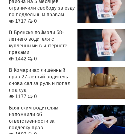
района на 5 месяцев
ограничили свободу за езду
по поддельным правам
1717
0
В Брянске поймали 58-
летнего водителя с
купленными в интернете
правами
1442
0
В Комаричах лишённый
прав 27-летний водитель
снова сел за руль и попал
под суд
1177
0
Брянским водителям
напомнили об
ответственности за
подделку прав