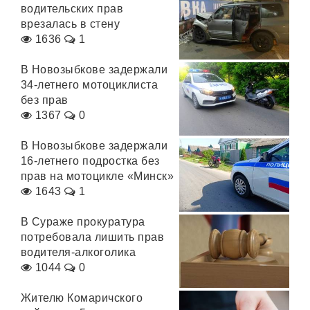
водительских прав
врезалась в стену
1636
1
В Новозыбкове задержали
34-летнего мотоциклиста
без прав
1367
0
В Новозыбкове задержали
16-летнего подростка без
прав на мотоцикле «Минск»
1643
1
В Сураже прокуратура
потребовала лишить прав
водителя-алкоголика
1044
0
Жителю Комаричского