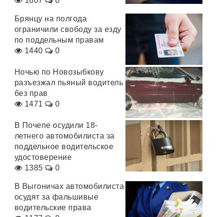
1607
0
Брянцу на полгода
ограничили свободу за езду
по поддельным правам
1440
0
Ночью по Новозыбкову
разъезжал пьяный водитель
без прав
1471
0
В Почепе осудили 18-
летнего автомобилиста за
поддельное водительское
удостоверение
1385
0
В Выгоничах автомобилиста
осудят за фальшивые
водительские права