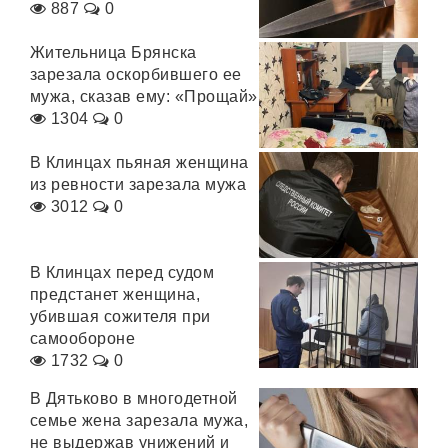
887
0
Жительница Брянска
зарезала оскорбившего ее
мужа, сказав ему: «Прощай»
1304
0
В Клинцах пьяная женщина
из ревности зарезала мужа
3012
0
В Клинцах перед судом
предстанет женщина,
убившая сожителя при
самообороне
1732
0
В Дятьково в многодетной
семье жена зарезала мужа,
не выдержав унижений и