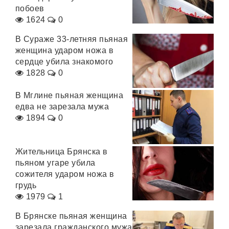
побоев
1624
0
В Сураже 33-летняя пьяная
женщина ударом ножа в
сердце убила знакомого
1828
0
В Мглине пьяная женщина
едва не зарезала мужа
1894
0
Жительница Брянска в
пьяном угаре убила
сожителя ударом ножа в
грудь
1979
1
В Брянске пьяная женщина
зарезала гражданского мужа