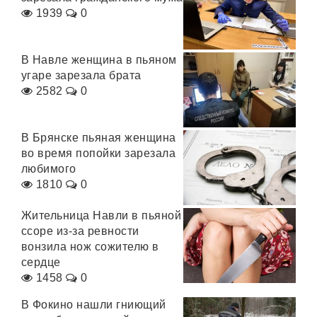
1939
0
В Навле женщина в пьяном
угаре зарезала брата
2582
0
В Брянске пьяная женщина
во время попойки зарезала
любимого
1810
0
Жительница Навли в пьяной
ссоре из-за ревности
вонзила нож сожителю в
сердце
1458
0
В Фокино нашли гниющий