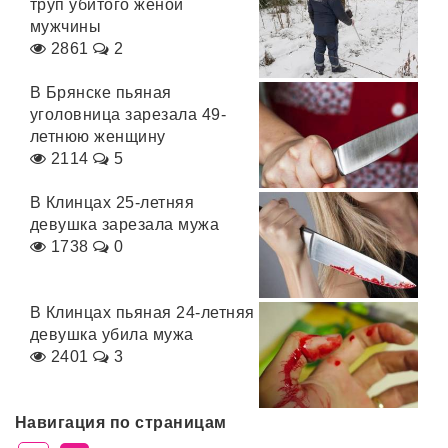
труп убитого женой
мужчины
2861
2
В Брянске пьяная
уголовница зарезала 49-
летнюю женщину
2114
5
В Клинцах 25-летняя
девушка зарезала мужа
1738
0
В Клинцах пьяная 24-летняя
девушка убила мужа
2401
3
Навигация по страницам