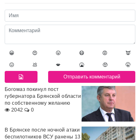
😀
😍
😛
😷
😡
👿
😖
💩
💋
🤮
🤑
🤫
Богомаз покинул пост
губернатора Брянской области
по собственному желанию
2042
0
В Брянске после ночной атаки
беспилотников ВСУ ранены 13