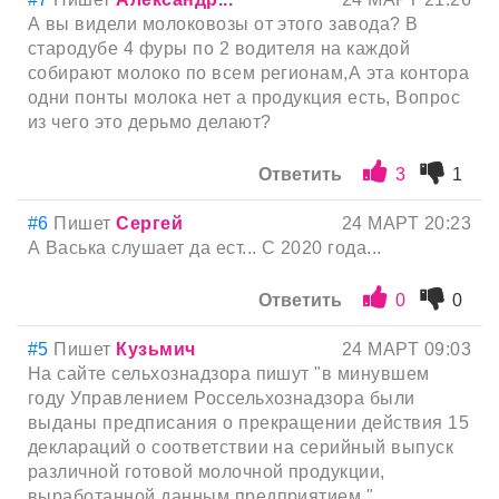
А вы видели молоковозы от этого завода? В
стародубе 4 фуры по 2 водителя на каждой
собирают молоко по всем регионам,А эта контора
одни понты молока нет а продукция есть, Вопрос
из чего это дерьмо делают?
Ответить
3
1
#6
Пишет
Сергей
24 МАРТ 20:23
А Васька слушает да ест... С 2020 года...
Ответить
0
0
#5
Пишет
Кузьмич
24 МАРТ 09:03
На сайте сельхознадзора пишут "в минувшем
году Управлением Россельхознадзора были
выданы предписания о прекращении действия 15
деклараций о соответствии на серийный выпуск
различной готовой молочной продукции,
выработанной данным предприятием."