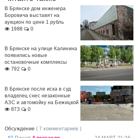
В Брянске дом инженера
Боровича выставят на
аукцион по цене 1 рубль
1988
0
В Брянске на улице Калинина
появились новые
остановочные комплексы
792
0
В Брянске после иска в суд
владелец снес незаконные
АЗС и автомойку на Бежицкой
873
0
Обсуждение
( 7 комментариев )
#7
Пишет
Александр...
24 МАРТ 21:26