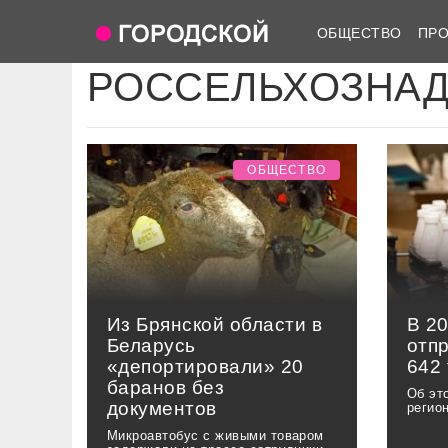
ОБЩЕСТВО
ПР
РОССЕЛЬХОЗНА
ОБЩЕСТВО
Из Брянской области в
В 2
Беларусь
отп
«депортировали» 20
642
баранов без
Об эт
документов
регио
Микроавтобус с живыми товаром