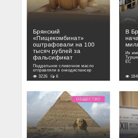
Брянский
В Б
«Пищекомбинат»
нача
оштрафовали на 100
мил
тысяч рублей за
Их им
фальсификат
Турци
ЕС
Поддельное сливочное масло
отправляли в онкодиспансер
3226
6
18
ОБЩЕСТВО