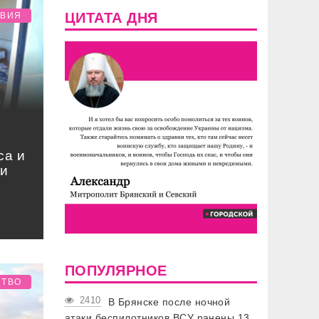
ЦИТАТА ДНЯ
ТВИЯ
са и
си
ПОПУЛЯРНОЕ
СТВО
2410
В Брянске после ночной
атаки беспилотников ВСУ ранены 13