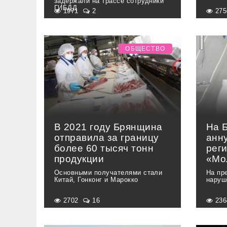
задержали на трассе сотрудники
ГИБДД
1971
2
27
ОБЩЕСТВО
В 2021 году Брянщина
На 
отправила за границу
анн
более 60 тысяч тонн
рег
продукции
«Мо
Основными получателями стали
На пр
Китай, Гонконг и Марокко
наруш
2702
16
23