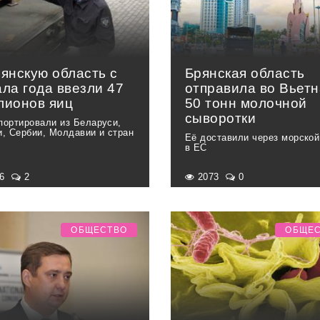
рянскую область с
Брянская область
ла года ввезли 47
отправила во Вьет
лионов яиц
50 тонн молочной
сыворотки
портировали из Беларуси,
и, Сербии, Молдавии и стран
Её доставили через морской
в ЕС
46
2
2073
0
ОБЩЕСТВО
ОБЩЕ