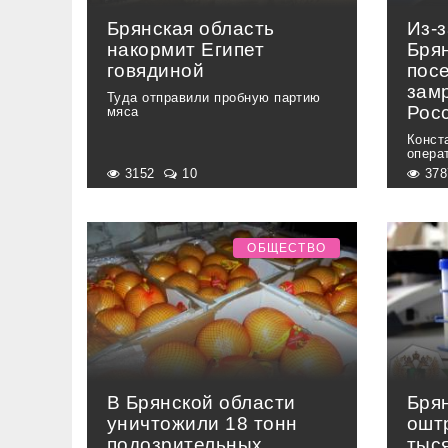
Брянская область
Из-з
накормит Египет
Бря
говядиной
пос
зам
Туда отправили пробную партию
Рос
мяса
Конст
опера
3152
10
37
ОБЩЕСТВО
В Брянской области
Бря
уничтожили 18 тонн
ошт
подозрительных
тыс