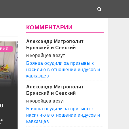
КОММЕНТАРИИ
Александр Митрополит
Брянский и Севский
ТВИЯ
и корейцев везут
Брянца осудили за призывы к
насилию в отношении индусов и
кавказцев
Александр Митрополит
Брянский и Севский
и корейцев везут
50
Брянца осудили за призывы к
насилию в отношении индусов и
сь
кавказцев
р