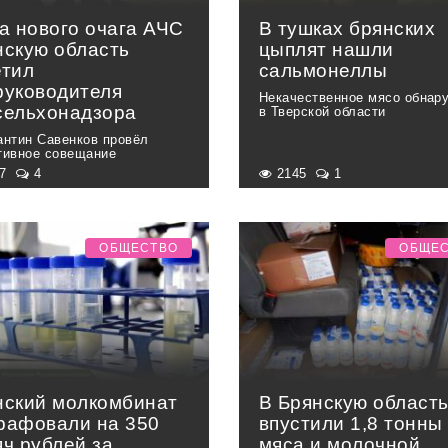
а нового очага АЧС
В тушках брянских
нскую область
цыплят нашли
етил
сальмонеллы
руководителя
Некачественное мясо обнар
сельхонадзора
в Тверской области
антин Савенков провёл
тивное совещание
87
4
2145
1
ОБЩЕСТВО
ОБЩЕ
нский молкомбинат
В Брянскую область
рафовали на 350
впустили 1,8 тонны
яч рублей за
мяса и молочной