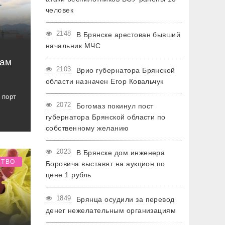
человек
2148
В Брянске арестован бывший
начальник МЧС
нам
2103
Врио губернатора Брянской
области назначен Егор Ковальчук
 порт
2072
Богомаз покинул пост
губернатора Брянской области по
собственному желанию
2023
В Брянске дом инженера
СТВО
Боровича выставят на аукцион по
цене 1 рубль
1849
Брянца осудили за перевод
денег нежелательным организациям