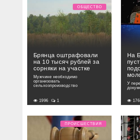
ОБЩЕСТВО
Брянца оштрафовали
На 
на 10 тысяч рублей за
пуст
сорняки на участке
под
мол
Мужчине необходимо
организовать
У пер
сельхозпроизводство
докум
1996
1
17
ПРОИСШЕСТВИЯ