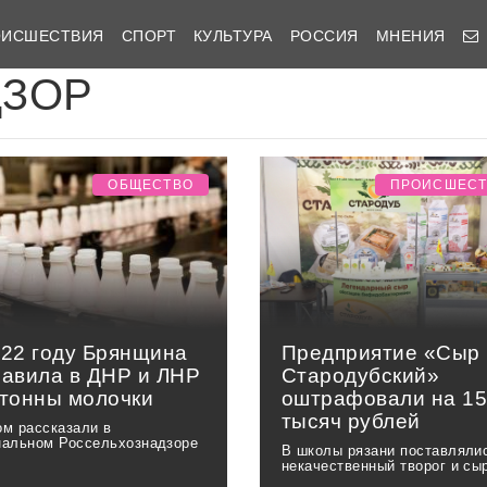
ОИСШЕСТВИЯ
СПОРТ
КУЛЬТУРА
РОССИЯ
МНЕНИЯ
ДЗОР
ОБЩЕСТВО
ПРОИСШЕС
022 году Брянщина
Предприятие «Сыр
равила в ДНР и ЛНР
Стародубский»
 тонны молочки
оштрафовали на 1
тысяч рублей
ом рассказали в
нальном Россельхознадзоре
В школы рязани поставляли
некачественный творог и сы