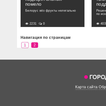
помело
под
Белорус вёз фрукты нелегально
Решен
по ис
2231
0
40
Навигация по страницам
1
2
Карта сайта
Обр