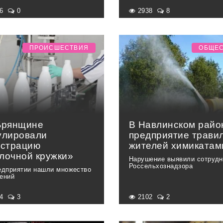
56
0
2938
8
ПРОИСШЕСТВИЯ
ОБЩЕ
Брянщине
В Навлинском райо
улировали
предприятие трави
истрацию
жителей химикатам
лочной кружки»
Нарушение выявили сотрудн
Россельхознадзора
едприятии нашли множество
ений
64
3
2102
2