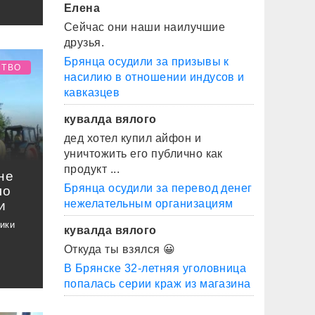
Елена
Сейчас они наши наилучшие
друзья.
Брянца осудили за призывы к
СТВО
насилию в отношении индусов и
кавказцев
кувалда вялого
дед хотел купил айфон и
уничтожить его публично как
продукт ...
не
Брянца осудили за перевод денег
ло
нежелательным организациям
и
ики
кувалда вялого
Откуда ты взялся 😀
В Брянске 32-летняя уголовница
попалась серии краж из магазина