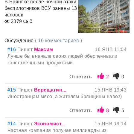
В Брянске после ночной атаки
беспилотников ВСУ ранены 13
человек
2379
0
Обсуждение
( 16 комментариев )
#16
Пишет
Максим
16 ЯНВ 11:04
Лучше бы вначале своих людей обеспечивали
качественными продуктами
Ответить
2
0
#15
Пишет
Верещагин...
15 ЯНВ 19:43
Иностранцам мясо, а жителям брянщины навоз)
Ответить
8
5
#14
Пишет
Экономист...
15 ЯНВ 19:14
Частная компания получая миллиарды из