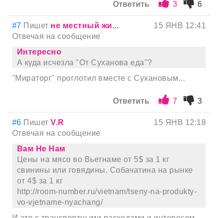
Ответить
3
6
#7
Пишет
не местный жи...
15 ЯНВ 12:41
Отвечая на сообщение
Интереснo
А куда исчезла "От Суханова еда"?
"Мираторг" проглотил вместе с Сухановым...
Ответить
7
3
#6
Пишет
V.R
15 ЯНВ 12:18
Отвечая на сообщение
Вам Не Нам
Цены на мясо во Вьетнаме от 5$ за 1 кг
свинины или говядины. Собачатина на рынке
от 4$ за 1 кг
http://room-number.ru/vietnam/tseny-na-produkty-
vo-vjetname-nyachang/
И это с транспортными расходами и интересом