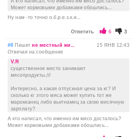
А кто написал, что именно им мясо досталось?
Может кормовыми добавками обошлись...
Ну нам -то точно о.б.р.е.з.к.и...
Ответить
6
3
#8
Пишет
не местный жи...
15 ЯНВ 12:43
Отвечая на сообщение
V.R
существенное место занимают
мясопродукты,///
Интересно, а какая отпускная цена за кг? И
сколько кг этого мяса может купить тот же
марокканец либо вьетнамец за свою месячную
зарплату?
А кто написал, что именно им мясо досталось?
Может кормовыми добавками обошлись...