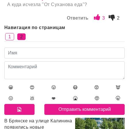
А куда исчезла "От Суханова еда"?
Ответить
3
2
Навигация по страницам
1
2
😀
😍
😛
😷
😡
👿
😖
💩
💋
🤮
🤑
🤫
В Брянске на улице Калинина
появились новые