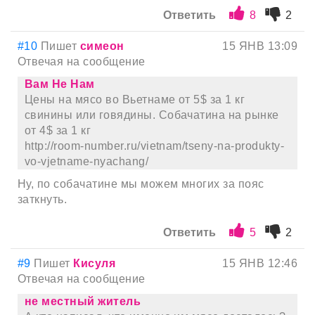
Ответить
8
2
#10
Пишет
симеон
15 ЯНВ 13:09
Отвечая на сообщение
Вам Не Нам
Цены на мясо во Вьетнаме от 5$ за 1 кг
свинины или говядины. Собачатина на рынке
от 4$ за 1 кг
http://room-number.ru/vietnam/tseny-na-produkty-
vo-vjetname-nyachang/
Ну, по собачатине мы можем многих за пояс
заткнуть.
Ответить
5
2
#9
Пишет
Кисуля
15 ЯНВ 12:46
Отвечая на сообщение
не местный житель