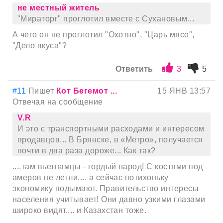
не местный житель
"Мираторг" проглотил вместе с Сухановым...
А чего он не проглотил "Охотно", "Царь мясо",
"Дело вкуса"?
Ответить
3
5
#11
Пишет
Кот Бегемот ...
15 ЯНВ 13:57
Отвечая на сообщение
V.R
И это с транспортными расходами и интересом
продавцов... В Брянске, в «Метро», получается
почти в два раза дороже... Как так?
....там вьетнамцы - гордый народ! С костями под
амеров не легли.... а сейчас потихоньку
экономику подымают. Правительство интересы
населения учитывает! Они давно узкими глазами
широко видят.... и Казахстан тоже.