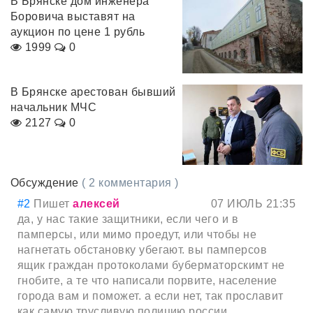
В Брянске дом инженера
Боровича выставят на
аукцион по цене 1 рубль
1999
0
В Брянске арестован бывший
начальник МЧС
2127
0
Обсуждение
( 2 комментария )
#2
Пишет
алексей
07 ИЮЛЬ 21:35
да, у нас такие защитники, если чего и в
памперсы, или мимо проедут, или чтобы не
нагнетать обстановку убегают. вы памперсов
ящик граждан протоколами буберматорскимт не
гнобите, а те что написали порвите, население
города вам и поможет. а если нет, так прославит
как самую трусливую полицию россии.