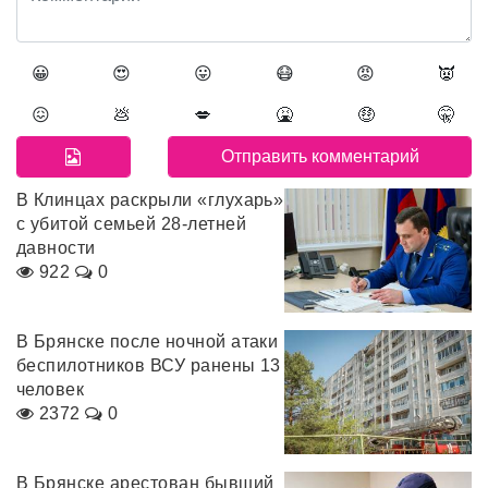
😀
😍
😛
😷
😡
👿
😖
💩
💋
🤮
🤑
🤫
В Клинцах раскрыли «глухарь»
с убитой семьей 28-летней
давности
922
0
В Брянске после ночной атаки
беспилотников ВСУ ранены 13
человек
2372
0
В Брянске арестован бывший