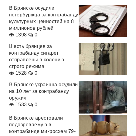
В Брянске осудили
петербуржца за контрабанду
культурных ценностей на 8
миллионов рублей
1398
0
Шесть брянцев за
контрабанду сигарет
отправлены в колонию
строго режима
1528
0
В Брянске украинца осудили
на 10 лет за контрабанду
оружия
1533
0
В Брянске арестовали
подозреваемую в
контрабанде микросхем 79-