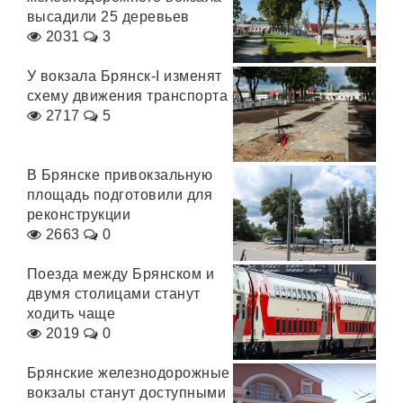
высадили 25 деревьев
2031
3
У вокзала Брянск-I изменят
схему движения транспорта
2717
5
В Брянске привокзальную
площадь подготовили для
реконструкции
2663
0
Поезда между Брянском и
двумя столицами станут
ходить чаще
2019
0
Брянские железнодорожные
вокзалы станут доступными