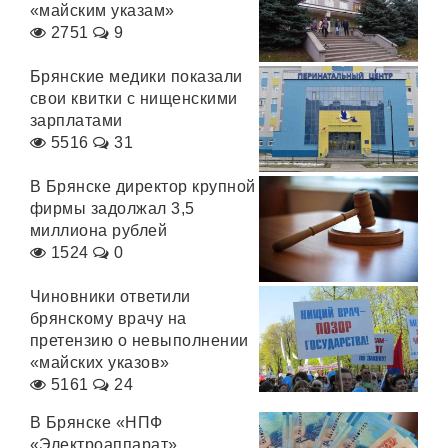
«майским указам»
2751
9
Брянские медики показали
свои квитки с нищенскими
зарплатами
5516
31
В Брянске директор крупной
фирмы задолжал 3,5
миллиона рублей
1524
0
Чиновники ответили
брянскому врачу на
претензию о невыполнении
«майских указов»
5161
24
В Брянске «НПФ
«Электроаппарат»