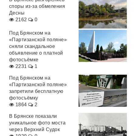
споры из-за обмеления
Десны
2162
0
Под Брянском на
«Партизанской поляне»
сняли скандальное
объявление о платной
фотосъёмке
2231
1
Под Брянском на
«Партизанской поляне»
запретили бесплатную
фотосъёмку
1864
2
В Брянске показали
уникальное фото моста
через Верхний Судок