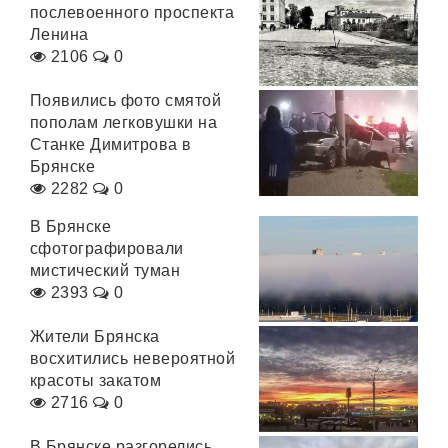
послевоенного проспекта
Ленина
2106
0
Появились фото смятой
пополам легковушки на
Станке Димитрова в
Брянске
2282
0
В Брянске
сфотографировали
мистический туман
2393
0
Жители Брянска
восхитились невероятной
красоты закатом
2716
0
В Брянске разгорелись