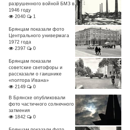
разрушенного войной БМЗ в
1946 году
2040
1
Брянцам показали фото
Центрального универмага
1972 года
2397
0
Брянцам показали
советские светофоры и
рассказали о гаишнике
«полтора Ивана»
2149
0
В Брянске опубликовали
фото частичного солнечного
затмения
1842
0
Брянцам показали фото