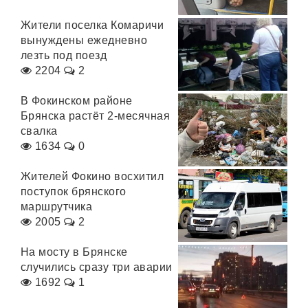
Жители поселка Комаричи
вынуждены ежедневно
лезть под поезд
2204
2
В Фокинском районе
Брянска растёт 2-месячная
свалка
1634
0
Жителей Фокино восхитил
поступок брянского
маршрутчика
2005
2
На мосту в Брянске
случились сразу три аварии
1692
1