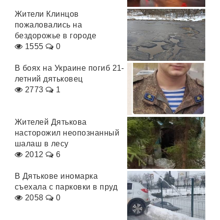
Жители Клинцов
пожаловались на
бездорожье в городе
1555
0
В боях на Украине погиб 21-
летний дятьковец
2773
1
Жителей Дятькова
насторожил неопознанный
шалаш в лесу
2012
6
В Дятькове иномарка
съехала с парковки в пруд
2058
0