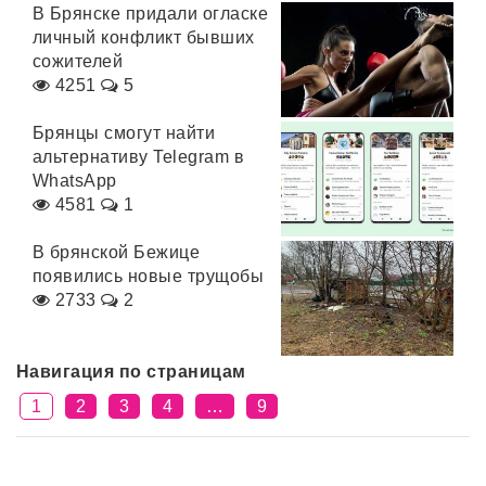
В Брянске придали огласке
личный конфликт бывших
сожителей
4251
5
Брянцы смогут найти
альтернативу Telegram в
WhatsApp
4581
1
В брянской Бежице
появились новые трущобы
2733
2
Навигация по страницам
1
2
3
4
…
9