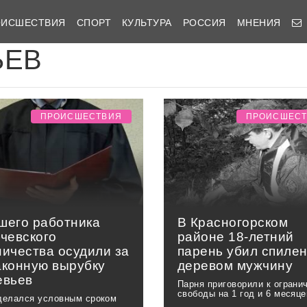
ОИСШЕСТВИЯ
СПОРТ
КУЛЬТУРА
РОССИЯ
МНЕНИЯ
ЬЕВ
ПРОИСШЕСТВИЯ
ПРОИСШЕС
шего работника
В Красногорском
бчевского
районе 18-летний
ничества осудили за
парень убил спиле
аконную вырубку
деревом мужчину
евьев
Парня приговорили к ограни
свободы на 1 год и 6 месяце
делался условным сроком