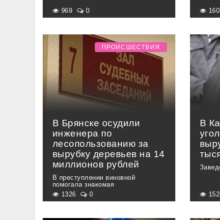
969
0
16
ПРОИСШЕСТВИЯ
В Брянске осудили
В К
инженера по
уго
лесопользованию за
выр
вырубку деревьев на 14
тыс
миллионов рублей
Завед
В преступлении виновной
помогала знакомая
1326
0
15