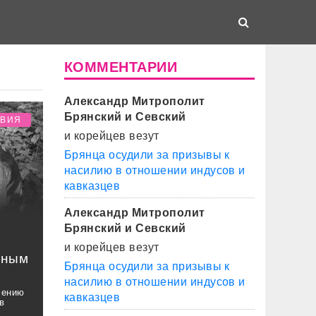
КОММЕНТАРИИ
Александр Митрополит
Брянский и Севский
ТВИЯ
и корейцев везут
Брянца осудили за призывы к
насилию в отношении индусов и
кавказцев
Александр Митрополит
Брянский и Севский
и корейцев везут
нным
Брянца осудили за призывы к
насилию в отношении индусов и
чению
кавказцев
в