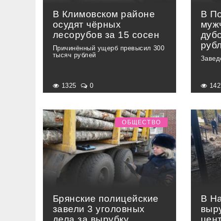
В Климовском районе
В П
осудят чёрных
муж
лесорубов за 15 сосен
дуб
руб
Причинённый ущерб превысил 300
тысяч рублей
Завед
1325
0
14
ОБЩЕСТВО
Брянские полицейские
В Н
завели 3 уголовных
выр
дела за вырубку
цен