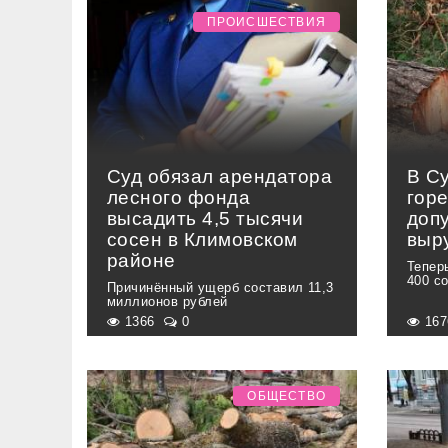
ПРОИСШЕСТВИЯ
Суд обязал арендатора
В С
лесного фонда
гор
высадить 4,5 тысячи
доп
сосен в Климовском
выр
районе
Тепер
400 с
Причинённый ущерб составил 11,3
миллионов рублей
1366
0
16
ОБЩЕСТВО