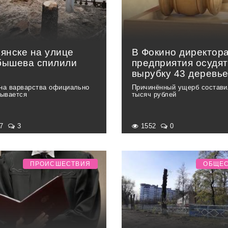
рянске на улице
В Фокино директор
бышева спилили
предприятия осудят
вырубку 43 деревь
на варварства официально
Причинённый ущерб состави
зывается
тысяч рублей
07
3
1552
0
ПРОИСШЕСТВИЯ
ОБЩЕ