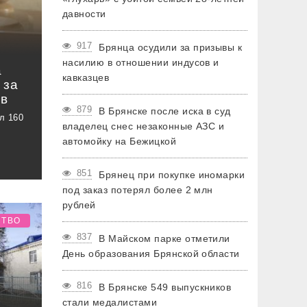
давности
917
Брянца осудили за призывы к
насилию в отношении индусов и
а
кавказцев
 за
ев
879
В Брянске после иска в суд
л 160
владелец снес незаконные АЗС и
автомойку на Бежицкой
851
Брянец при покупке иномарки
под заказ потерял более 2 млн
рублей
СТВО
837
В Майском парке отметили
День образования Брянской области
816
В Брянске 549 выпускников
стали медалистами