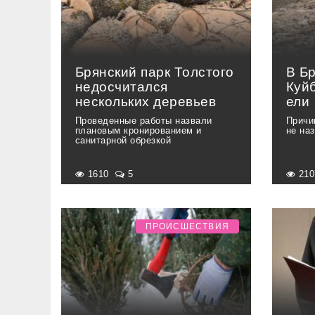
Брянский парк Толстого
В Б
недосчитался
Куй
нескольких деревьев
ели
Проведенные работы назвали
Причи
плановым кронированием и
не на
санитарной обрезкой
1610
5
21
ПРОИСШЕСТВИЯ