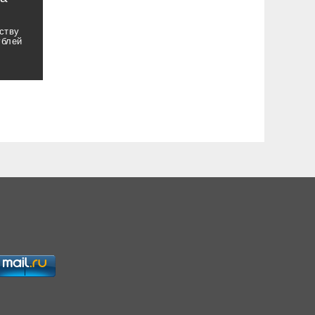
ству
ублей