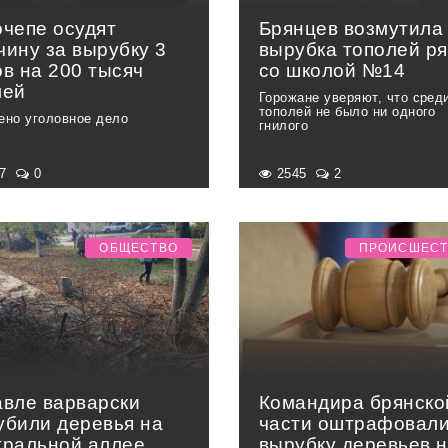
очепе осудят
Брянцев возмутила
чину за вырубку 3
вырубка тополей р
ов на 200 тысяч
со школой №14
лей
Горожане уверяют, что сред
тополей не было ни одного
ено уголовное дело
гнилого
27
0
2545
2
ОБЩЕСТВО
ПРОИСШЕС
авле варварски
Командира брянско
убили деревья на
части оштрафовали
тральной аллее
вырубку деревьев 