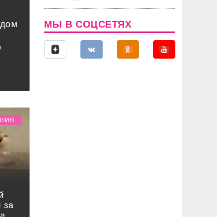
ядом
МЫ В СОЦСЕТЯХ
и
ТВИЯ
й
 за
на