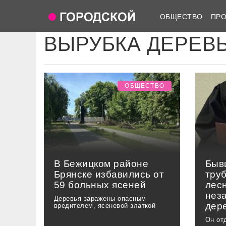
ОБЩЕСТВО
ПР
ВЫРУБКА ДЕРЕВ
ОБЩЕСТВО
В Бежицком районе
Быв
Брянске избавились от
тру
59 больных ясеней
лес
нез
Деревья заражены опасным
дер
вредителем, ясеневой златкой
Он от