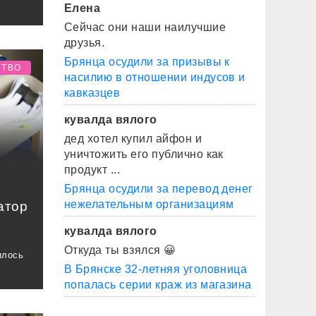
Елена
Сейчас они наши наилучшие
друзья.
Брянца осудили за призывы к
СТВО
насилию в отношении индусов и
кавказцев
кувалда вялого
дед хотел купил айфон и
уничтожить его публично как
продукт ...
Брянца осудили за перевод денег
нежелательным организациям
атор
кувалда вялого
Откуда ты взялся 😀
илось
В Брянске 32-летняя уголовница
попалась серии краж из магазина