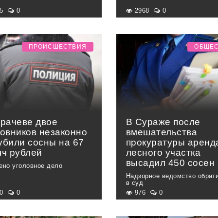
05
0
2968
0
ПРОИСШЕСТВИЯ
ОБЩЕ
арачеве двое
В Сураже после
ловников незаконно
вмешательства
убили сосны на 67
прокуратуры аренд
яч рублей
лесного участка
высадил 450 сосен
ено уголовное дело
Надзорное ведомство обрат
в суд
20
0
976
0