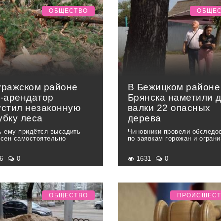
ОБЩЕСТВО
ОБЩЕ
уражском районе
В Бежицком районе
е-арендатор
Брянска наметили 
устил незаконную
валки 22 опасных
убку леса
дерева
ь ему придётся высадить
Чиновники провели обследо
осен самостоятельно
по заявкам горожан и огран
76
0
1631
0
ОБЩЕСТВО
ПРОИСШЕС