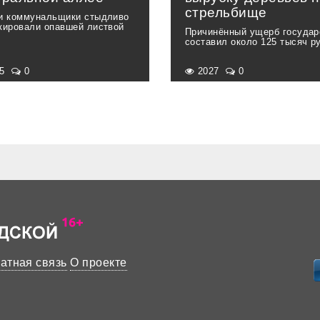
стрельбище
и коммунальщики стыдливо
кировали опавшей листвой
Причинённый ущерб государ
составил около 125 тысяч р
85
0
2027
0
атная связь
О проекте