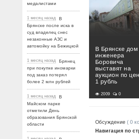
медалистами
1 месяц назад
В
Брянске после иска в
суд владелец снес
незаконные АЗС и
автомойку на Бежицкой
В Брянске дом
инженера
1 месяц назад
Брянец
Боровича
выставят на
при покупке иномарки
аукцион по це
под заказ потерял
1 рубль
более 2 млн рублей
2009
0
1 месяц назад
В
Майском парке
отметили День
образования Брянской
Обсуждение
( 0 
области
Навигация по с
1 месяц назад