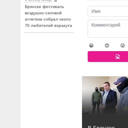
В
Брянске фестиваль
воздушно-силовой
атлетики собрал около
70 любителей воркаута
😀
😍
😛
В Брянске