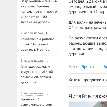
Задержанный пьяным
Сегодня, 22 июня в
за рулем брянец
еженедельный выез
пытался откупиться от
деревьев по 14 адр
инспектора 100
тысячами рублей
Для валки намечены
Об этом рассказали
1 месяц назад
В
По результатам обс
Климовском районе
разрешающие выполн
погиб 56-летний
соответствии с под
водитель Hyundai
деревья.
1 месяц назад
В
Клинцах раскрыли
Метки:
брянск
Б
«глухарь» с убитой
семьей 28-летней
Хотите предложить 
давности
1 месяц назад
В
Читайте такж
Брянске 549
выпускников стали