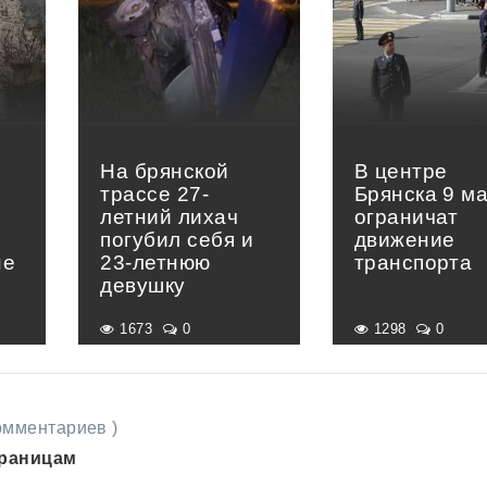
На брянской
В центре
трассе 27-
Брянска 9 м
летний лихач
ограничат
погубил себя и
движение
не
23-летнюю
транспорта
девушку
1673
0
1298
0
комментариев )
траницам