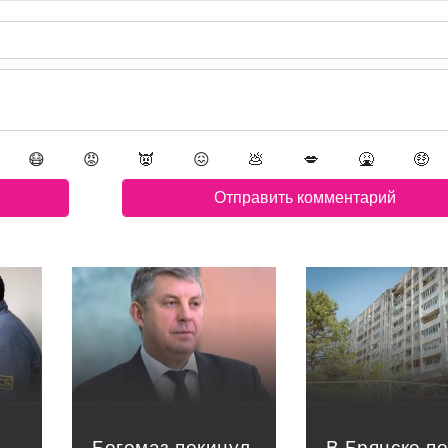
😷
😡
👿
😖
💩
💋
🤮
🤑
Богомаз покинул
В Брянске п