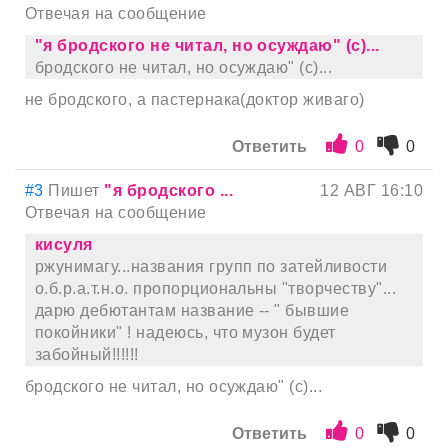
Отвечая на сообщение
"я бродского не читал, но осуждаю" (с)...
бродского не читал, но осуждаю" (с)...
не бродского, а пастернака(доктор живаго)
Ответить
0
0
#3
Пишет
"я бродского ...
12 АВГ 16:10
Отвечая на сообщение
кисуля
ржунимагу...названия групп по затейливости
о.б.р.а.т.н.о. пропорциональны "творчеству"...
дарю дебютантам название -- " бывшие
покойники" ! надеюсь, что музон будет
забойный!!!!!!
бродского не читал, но осуждаю" (с)...
Ответить
0
0