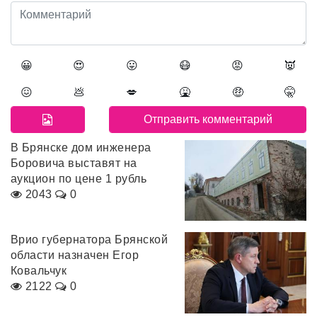
😀
😍
😛
😷
😡
👿
😖
💩
💋
🤮
🤑
🤫
В Брянске дом инженера
Боровича выставят на
аукцион по цене 1 рубль
2043
0
Врио губернатора Брянской
области назначен Егор
Ковальчук
2122
0