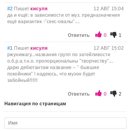
#2
Пишет
кисуля
12 АВГ 15:04
да и ещё: в зависимости от муз. предназначения
ещё вариантик -"секс-овалы"....
Ответить
0
1
#1
Пишет
кисуля
12 АВГ 15:02
ржунимагу...названия групп по затейливости
о.б.р.а.т.н.о. пропорциональны "творчеству"...
дарю дебютантам название -- " бывшие
покойники" ! надеюсь, что музон будет
забойный!!!!!!
Ответить
0
2
Навигация по страницам