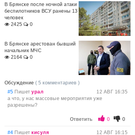
В Брянске после ночной атаки
беспилотников ВСУ ранены 13
человек
2425
0
В Брянске арестован бывший
начальник МЧС
2164
0
Обсуждение
( 5 комментариев )
#5
Пишет
урал
12 АВГ 16:35
а что, у нас массовые мероприятия уже
разрешены?
Ответить
0
0
#4
Пишет
кисуля
12 АВГ 16:15