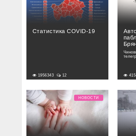
Статистика COVID-19
Авт
пабл
Брян
Чинов
телег
1956343
12
41
НОВОСТИ