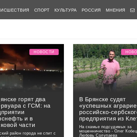
ОИСШЕСТВИЯ
СПОРТ
КУЛЬТУРА
РОССИЯ
МНЕНИЯ
НОВОСТИ
НОВ
янске горят два
В Брянске судят
ервуара с ГСМ: на
«успешных аграрие
дприятии
российско-сербског
нснефть и в
предприятия из Кле
сковой части
На скамье подсудимых за
мошенничество - Олег Кобец
ский район города не спит с
Любовь Солупаева