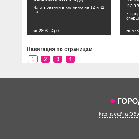
раз
Их отправили в колонию на 12 и 11
лет
К пре
оперш
2898
0
57
Навигация по страницам
1
2
3
4
Карта сайта
Обр