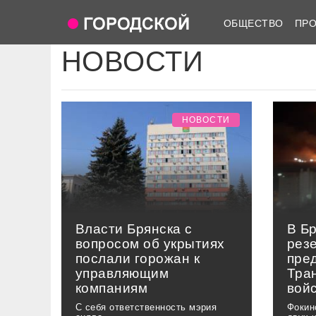
ОБЩЕСТВО
ПР
НОВОСТИ
НОВОСТИ
Власти Брянска с
В Бр
вопросом об укрытиях
рез
послали горожан к
пре
управляющим
Тра
компаниям
вой
С себя ответственность мэрия
Фокин