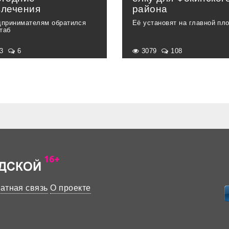
влечения
района
дпринимателям обратился
Её установят на главной пл
таб
33
6
3079
108
атная связь
О проекте