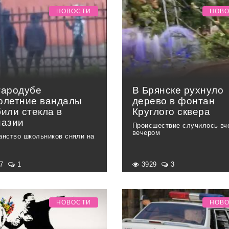
НОВОСТИ
НОВ
тародубе
В Брянске рухнуло
олетние вандалы
дерево в фонтан
или стекла в
Круглого сквера
назии
Происшествие случилось вч
вечером
анство школьников сняли на
17
1
3929
3
НОВОСТИ
НОВ