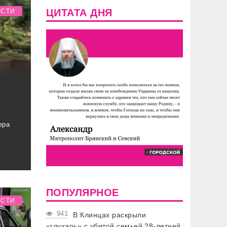
ЦИТАТА ДНЯ
ОСТИ
ера
ПОПУЛЯРНОЕ
ОСТИ
941
В Клинцах раскрыли
«глухарь» с убитой семьей 28-летней