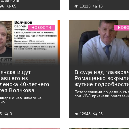
часов ночи
596
65
13113
13
НОВОСТИ
НОВ
рянске ищут
В суде над главвра
павшего из
Ромащенко вскрыл
ленска 40-летнего
жуткие подробност
гея Волчкова
Потерпевшими по делу о см
под ИВЛ признали родствен
января о нём ничего не
тно
45
0
12948
25