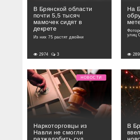
В Брянской области
На 
почти 5,5 тысяч
обр
мамочек сидят в
мет
декрете
Фотор
улиц 
Из них 75 растят двойни
2974
3
28
НОВОСТИ
Наркоторговцы из
В Б
Навли не смогли
ввел
разжалобить суд
нов