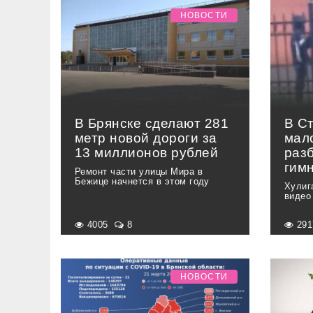
НОВОСТИ
В Брянске сделают 281
В С
метр новой дороги за
мал
13 миллионов рублей
разб
гим
Ремонт части улицы Мира в
Бежице начнется в этом году
Хулиг
видео
4005
8
29
НОВОСТИ