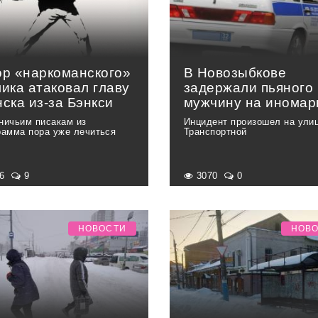
ор «наркоманского»
В Новозыбкове
ика атаковал главу
задержали пьяного
ска из-за Бэнкси
мужчину на иномар
ничьим писакам из
Инцидент произошел на ули
рамма пора уже лечиться
Транспортной
56
9
3070
0
НОВОСТИ
НОВ