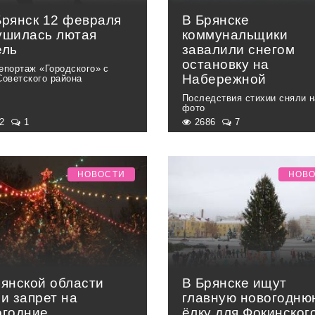
Брянск 12 февраля
В Брянске
ушилась лютая
коммунальщики
ель
завалили снегом
остановку на
епортаж «Городского» с
Набережной
Советского района
Последствия стихии сняли н
фото
92
1
2686
7
НОВОСТИ
НОВ
рянской области
В Брянске ищут
и запрет на
главную новогодню
огодние
ёлку для Фокинског