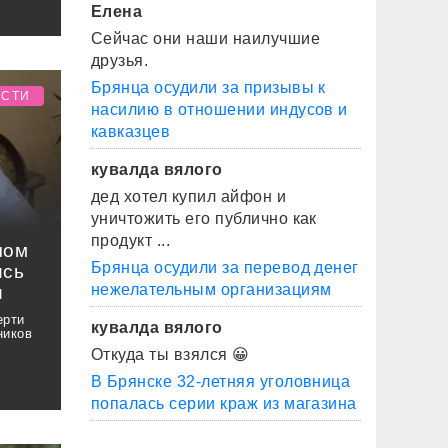
Елена
Сейчас они наши наилучшие
друзья.
Брянца осудили за призывы к
ОСТИ
насилию в отношении индусов и
кавказцев
кувалда вялого
дед хотел купил айфон и
уничтожить его публично как
продукт ...
чом
Брянца осудили за перевод денег
ись
нежелательным организациям
и
ерти
кувалда вялого
ников
Откуда ты взялся 😀
В Брянске 32-летняя уголовница
попалась серии краж из магазина