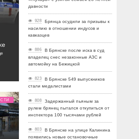
давности
928
Брянца осудили за призывы к
насилию в отношении индусов и
кавказцев
ке
886
В Брянске после иска в суд
це
владелец снес незаконные АЗС и
автомойку на Бежицкой
823
В Брянске 549 выпускников
стали медалистами
ОСТИ
808
Задержанный пьяным за
рулем брянец пытался откупиться от
инспектора 100 тысячами рублей
803
В Брянске на улице Калинина
появились новые остановочные