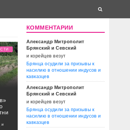
КОММЕНТАРИИ
Александр Митрополит
Брянский и Севский
ОСТИ
и корейцев везут
Брянца осудили за призывы к
насилию в отношении индусов и
кавказцев
Александр Митрополит
Брянский и Севский
в»
и корейцев везут
о
Брянца осудили за призывы к
тни
насилию в отношении индусов и
кавказцев
 и