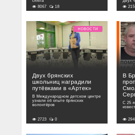
сняла
двух 
8067
18
21
НОВОСТИ
Двух брянских
В Б
школьниц наградили
про
путёвками в «Артек»
Смо
Сер
В Международном детском центре
узнали об опыте брянских
С 25 
волонтёров
извес
2723
0
29