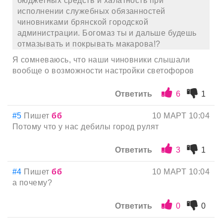
бюджетных средств и халатность при
исполнении служебных обязанностей
чиновниками брянской городской
администрации. Богомаз ты и дальше будешь
отмазывать и покрывать макарова!?
Я сомневаюсь, что наши чиновники слышали
вообще о возможности настройки светофоров
Ответить
6
1
#5
Пишет
бб
10 МАРТ 10:04
Потому что у нас дебилы город рулят
Ответить
3
1
#4
Пишет
бб
10 МАРТ 10:04
а почему?
Ответить
0
0