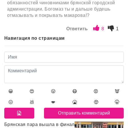
обязанностей чиновниками брянской городской
администрации. Богомаз ты и дальше будешь
отмазывать и покрывать макарова!?
Ответить
8
1
Навигация по страницам
😀
😍
😛
😷
😡
👿
😖
💩
💋
🤮
🤑
🤫
Брянская пара вышла в финал