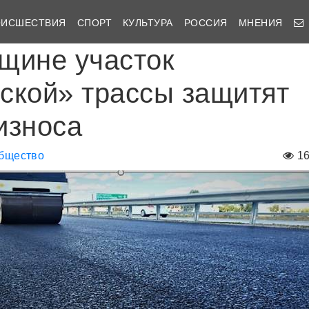
ОИСШЕСТВИЯ
СПОРТ
КУЛЬТУРА
РОССИЯ
МНЕНИЯ
щине участок
ской» трассы защитят
износа
бщество
1