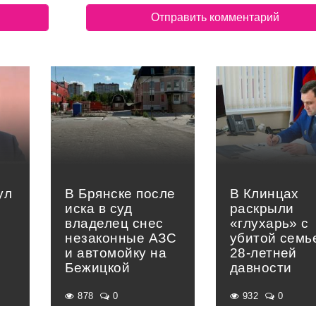
ул
В Брянске после
В Клинцах
иска в суд
раскрыли
владелец снес
«глухарь» с
незаконные АЗС
убитой семь
и автомойку на
28-летней
Бежицкой
давности
878
0
932
0