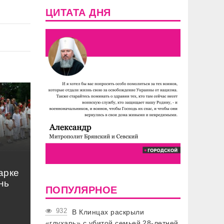
ЦИТАТА ДНЯ
арке
нь
ПОПУЛЯРНОЕ
932
В Клинцах раскрыли
«глухарь» с убитой семьей 28-летней