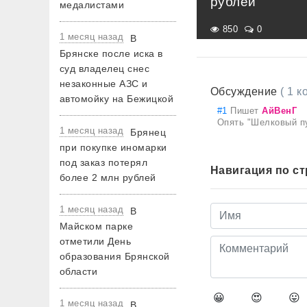
рублей
медалистами
850
0
1 месяц назад
В
Брянске после иска в
суд владелец снес
незаконные АЗС и
Обсуждение
( 1 
автомойку на Бежицкой
#1
Пишет
АйВенГ
Опять "Шелковый п
1 месяц назад
Брянец
при покупке иномарки
под заказ потерял
Навигация по с
более 2 млн рублей
1 месяц назад
В
Майском парке
отметили День
образования Брянской
области
😀
😍
😛
1 месяц назад
В