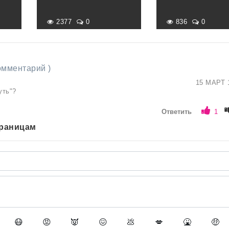
2377
0
836
0
комментарий )
15 МАРТ 
уть"?
Ответить
1
траницам
😷
😡
👿
😖
💩
💋
🤮
🤑