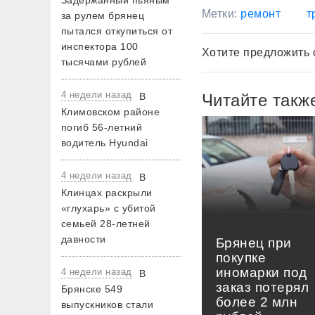
Задержанный пьяным
Метки:
ремонт
т
за рулем брянец
пытался откупиться от
инспектора 100
Хотите предложить 
тысячами рублей
4 недели назад
В
Читайте такж
Климовском районе
погиб 56-летний
водитель Hyundai
4 недели назад
В
Клинцах раскрыли
«глухарь» с убитой
семьей 28-летней
давности
Брянец при
покупке
иномарки под
4 недели назад
В
заказ потерял
Брянске 549
более 2 млн
выпускников стали