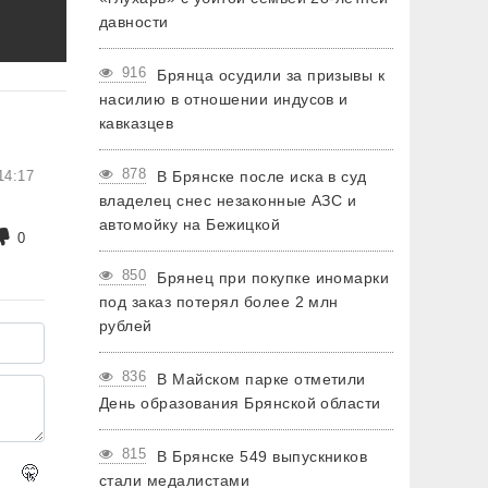
давности
916
Брянца осудили за призывы к
насилию в отношении индусов и
кавказцев
878
14:17
В Брянске после иска в суд
владелец снес незаконные АЗС и
автомойку на Бежицкой
0
850
Брянец при покупке иномарки
под заказ потерял более 2 млн
рублей
836
В Майском парке отметили
День образования Брянской области
815
В Брянске 549 выпускников
🤫
стали медалистами