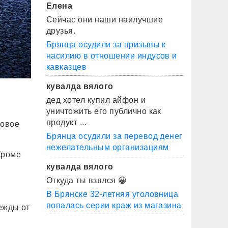
Елена
Сейчас они наши наилучшие
друзья.
Брянца осудили за призывы к
насилию в отношении индусов и
кавказцев
кувалда вялого
дед хотел купил айфон и
уничтожить его публично как
продукт ...
Новое
Брянца осудили за перевод денег
нежелательным организациям
Кроме
кувалда вялого
Откуда ты взялся 😀
В Брянске 32-летняя уголовница
попалась серии краж из магазина
ежды от