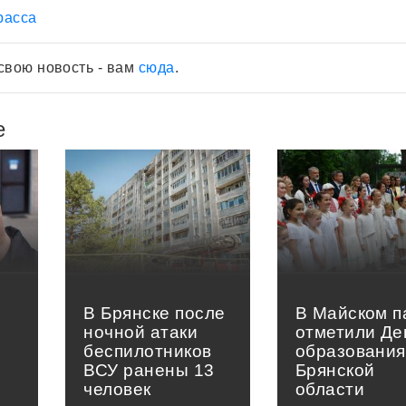
расса
свою новость - вам
сюда
.
е
В Брянске после
В Майском п
ночной атаки
отметили Де
беспилотников
образования
ВСУ ранены 13
Брянской
человек
области