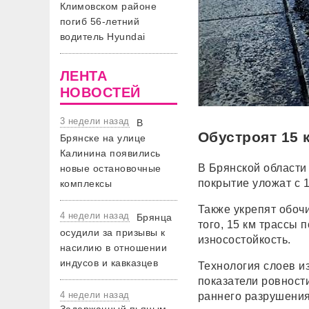
Климовском районе
погиб 56-летний
водитель Hyundai
ЛЕНТА
НОВОСТЕЙ
3 недели назад
В
Обустроят 15 
Брянске на улице
Калинина появились
В Брянской области
новые остановочные
покрытие уложат с 
комплексы
Также укрепят обоч
4 недели назад
Брянца
того, 15 км трассы
осудили за призывы к
износостойкость.
насилию в отношении
индусов и кавказцев
Технология слоев и
показатели ровност
4 недели назад
раннего разрушения