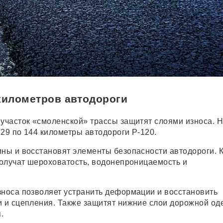
километров автодороги
 участок «смоленской» трассы защитят слоями износа. 
129 по 144 километры автодороги Р-120.
ины и восстановят элементы безопасности автодороги. 
 получат шероховатость, водонепроницаемость и
зноса позволяет устранить деформации и восстановить
и и сцепления. Также защитят нижние слои дорожной од
.