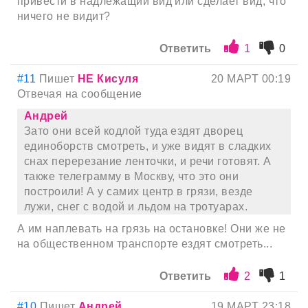
привести в надлежащий вид или сделает вид, что
ничего не видит?
Ответить
1
0
#11
Пишет
НЕ Кисуля
20 МАРТ 00:19
Отвечая на сообщение
Андрей
Зато они всей кодлой туда ездят дворец
единоборств смотреть, и уже видят в сладких
снах перерезание ленточки, и речи готовят. А
также телеграмму в Москву, что это они
построили! А у самих центр в грязи, везде
лужи, снег с водой и льдом на тротуарах.
А им наплевать на грязь на остановке! Они же не
на общественном транспорте ездят смотреть...
Ответить
2
1
#10
Пишет
Андрей
19 МАРТ 23:18