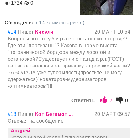
1724
0
Обсуждение
( 14 комментариев )
#14
Пишет
Кисуля
20 МАРТ 10:54
Вопросы: кто-то у.б.и.р.а.е.т. остановки в городе?
Где эти "партизаны"? Какова в норме высота
"пограничного2 бордюра между дорогой и
остановкой?Существует ли с.т.а.н.д.а.р.т.(ГОСТ)
на тип остановки и её привязку к проезжей части?
ЗАБОДАЛА уже тупорылость(простите,не могу
сдержаться)"новаторов-мудернизаторов
-оптимизаторов"!!!!
Ответить
2
0
#13
Пишет
Кот Бегемот ...
20 МАРТ 09:57
Отвечая на сообщение
Андрей
Зато они всей кодлой туда ездят дворец