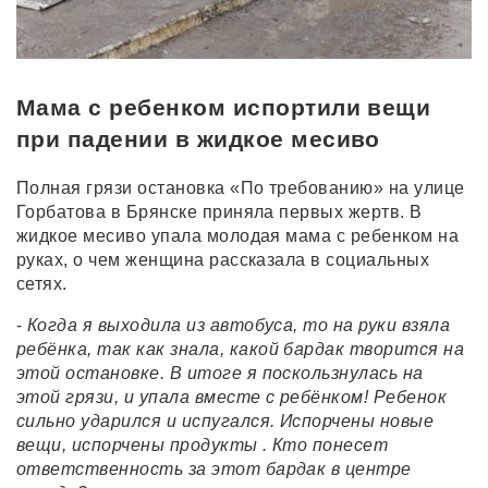
Мама с ребенком испортили вещи
при падении в жидкое месиво
Полная грязи остановка «По требованию» на улице
Горбатова в Брянске приняла первых жертв. В
жидкое месиво упала молодая мама с ребенком на
руках, о чем женщина рассказала в социальных
сетях.
-
Когда
я
выходила
из
автобуса
,
то
на
руки
взяла
ребёнка
,
так
как
знала,
какой
бардак
творится
на
этой
остановке
.
В
итоге
я
поскользнулась
на
этой
грязи,
и
упала
вместе
с
ребёнком
!
Ребенок
сильно
ударился
и
испугался. Испорчены
новые
вещи
,
испорчены
продукты
.
Кто
понесет
ответственность
за
этот
бардак
в
центре