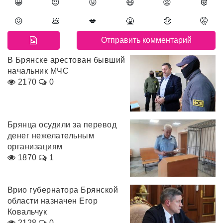
😀
😍
😛
😷
😡
👿
😖
💩
💋
🤮
🤑
🤫
В Брянске арестован бывший
начальник МЧС
2170
0
Брянца осудили за перевод
денег нежелательным
организациям
1870
1
Врио губернатора Брянской
области назначен Егор
Ковальчук
2128
0