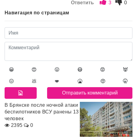
Ответить
3
0
Навигация по страницам
😀
😍
😛
😷
😡
👿
😖
💩
💋
🤮
🤑
🤫
В Брянске после ночной атаки
беспилотников ВСУ ранены 13
человек
2395
0