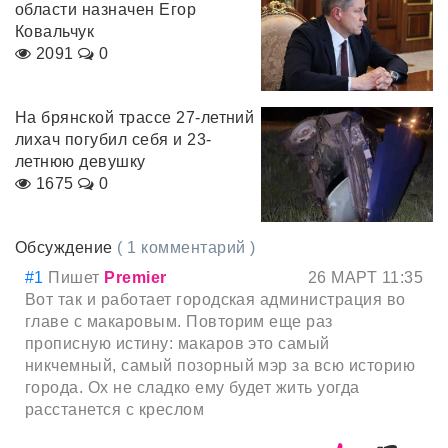
области назначен Егор
Ковальчук
2091
0
На брянской трассе 27-летний
лихач погубил себя и 23-
летнюю девушку
1675
0
Обсуждение
( 1 комментарий )
#1
Пишет
Premier
26 МАРТ 11:35
Вот так и работает городская администрация во
главе с макаровым. Повторим еще раз
прописную истину: макаров это самый
никчемный, самый позорный мэр за всю историю
города. Ох не сладко ему будет жить уогда
расстанется с креслом