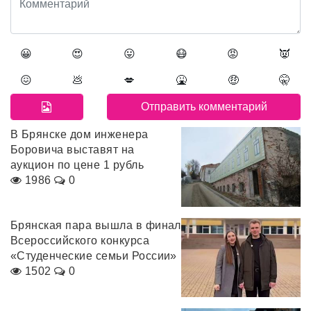
😀
😍
😛
😷
😡
👿
😖
💩
💋
🤮
🤑
🤫
В Брянске дом инженера
Боровича выставят на
аукцион по цене 1 рубль
1986
0
Брянская пара вышла в финал
Всероссийского конкурса
«Студенческие семьи России»
1502
0