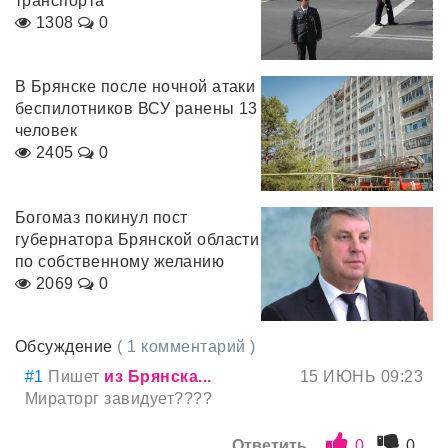
транспорта
1308
0
В Брянске после ночной атаки
беспилотников ВСУ ранены 13
человек
2405
0
Богомаз покинул пост
губернатора Брянской области
по собственному желанию
2069
0
Обсуждение
( 1 комментарий )
#1
Пишет
из Брянска...
15 ИЮНЬ 09:23
Мираторг завидует????
Ответить
0
0