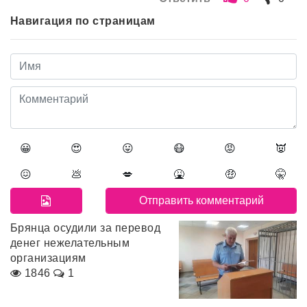
Навигация по страницам
😀
😍
😛
😷
😡
👿
😖
💩
💋
🤮
🤑
🤫
Брянца осудили за перевод
денег нежелательным
организациям
1846
1