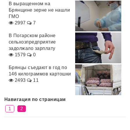
В выращенном на
Брянщине зерне не нашли
ГМО
2997
7
В Погарском районе
сельхозпредприятие
задолжало зарплату
1579
0
Брянцы съедают в год по
146 килограммов картошки
2493
11
Навигация по страницам
1
2