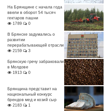
На Брянщине с начала года
ввели в оборот 54 тысяч
гектаров пашни
1789
0
В Брянске задумались о
развитии
перерабатывающей отрасли
2159
3
Брянскую гречу забраковали
в Молдове
1913
0
Брянщина представит на
национальный конкурс
брендов мед и козий сыр
2183
1