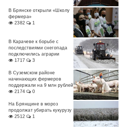
В Брянске открыли «Школу
фермера»
2382
1
В Карачеве к борьбе с
последствиями снегопада
подключились аграрии
1717
3
В Суземском районе
начинающих фермеров
поддержали на 9 млн рублей
2174
0
На Брянщине в мороз
продолжат убирать кукурузу
2512
1