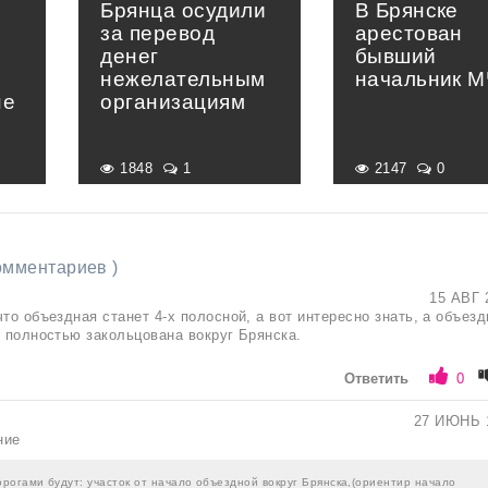
Брянца осудили
В Брянске
за перевод
арестован
денег
бывший
нежелательным
начальник 
не
организациям
1848
1
2147
0
комментариев )
15 АВГ 
то объездная станет 4-х полосной, а вот интересно знать, а объез
т полностью закольцована вокруг Брянска.
Ответить
0
27 ИЮНЬ 
ние
рогами будут: участок от начало объездной вокруг Брянска,(ориентир начало