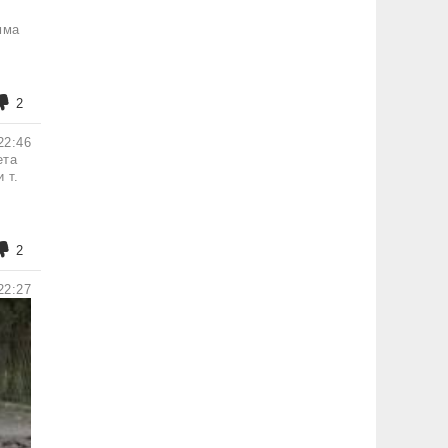
мма
2
22:46
ета
 т.
2
22:27