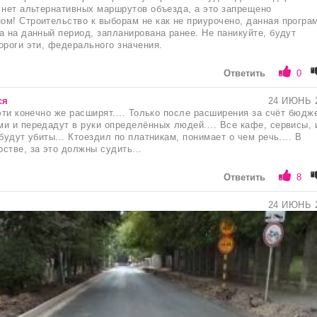
 нет альтернативных маршрутов объезда, а это запрещено
м! Строительство к выборам не как не приурочено, данная програ
а на данный период, запланирована ранее. Не паникуйте, будут
ороги эти, федерального значения.
Ответить
0
ся
24 ИЮНЬ 
 эти конечно же расширят.... Только после расширения за счёт бюдж
и и передадут в руки определённых людей.... Все кафе, сервисы, и
будут убиты... Ктоездил по платникам, понимает о чем речь.... В
стве, за это должны судить...
Ответить
8
24 ИЮНЬ 