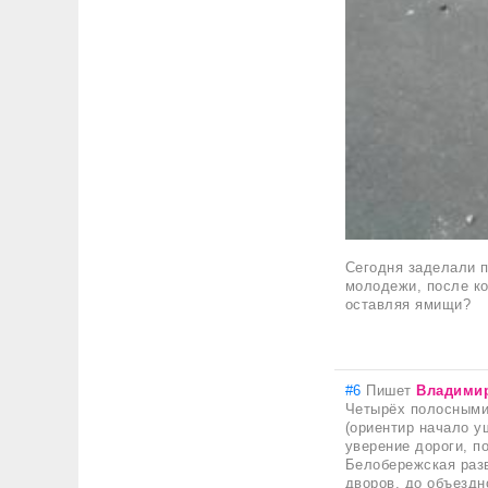
Сегодня заделали п
молодежи, после ко
оставляя ямищи?
#6
Пишет
Владими
Четырёх полосными 
(ориентир начало у
уверение дороги, п
Белобережская разв
дворов, до объездн