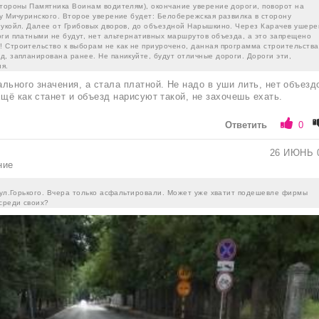
стороны Памятника Воинам водителям), окончание уверение дороги, поворот на
ну Мичуринского. Второе уверение будет: Белобережская развилка в сторону
Лукойл. Далее от Грибовых дворов, до объездной Нарышкино. Через Карачев ушере
оги платными не будут, нет альтернативных маршрутов объезда, а это запрещено
 Строительство к выборам не как не приурочено, данная программа строительства
д, запланирована ранее. Не паникуйте, будут отличные дороги. Дороги эти,
я.
льного значения, а стала платной. Не надо в уши лить, нет объезд
Ещё как станет и объезд нарисуют такой, не захочешь ехать.
Ответить
0
26 ИЮНЬ 
ние
 ул.Горького. Вчера только асфальтировали. Может уже хватит подешевле фирмы
среди своих?