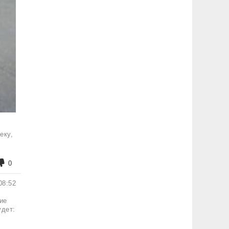
еку,
0
08:52
ие
удет: