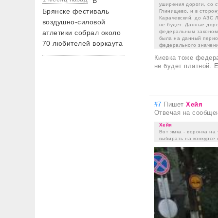
В
уширения дороги, со 
Брянске фестиваль
Глинищево, и в сторо
Карачевский, до АЗС 
воздушно-силовой
не будет. Данные дор
федеральным законом!
атлетики собрал около
была на данный перио
70 любителей воркаута
федерального значени
Киевка тоже федера
не будет платной. 
#7
Пишет
Хейя
Отвечая на сообще
Хейя
Вот ямка - воронка на
выбирать на конкурсе 