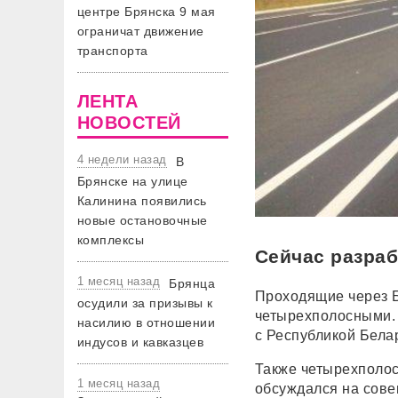
центре Брянска 9 мая
ограничат движение
транспорта
ЛЕНТА
НОВОСТЕЙ
4 недели назад
В
Брянске на улице
Калинина появились
новые остановочные
комплексы
Сейчас разра
1 месяц назад
Брянца
Проходящие через Б
осудили за призывы к
четырехполосными. 
насилию в отношении
с Республикой Белар
индусов и кавказцев
Также четырехполос
1 месяц назад
обсуждался на сове