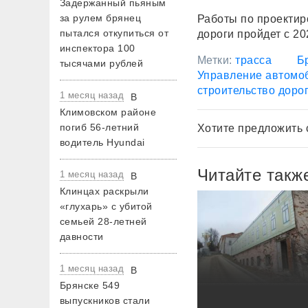
Задержанный пьяным
за рулем брянец
Работы по проектир
пытался откупиться от
дороги пройдет с 20
инспектора 100
Метки:
трасса
Б
тысячами рублей
Управление автомоб
строительство доро
1 месяц назад
В
Климовском районе
погиб 56-летний
Хотите предложить 
водитель Hyundai
Читайте такж
1 месяц назад
В
Клинцах раскрыли
«глухарь» с убитой
семьей 28-летней
давности
1 месяц назад
В
Брянске 549
выпускников стали