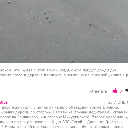
еском. Что будет с этой ямкой, когда скоро пойдут дожди дня
торых потоп и деревья валяться, а земля на набережной уходит в р
Ответить
0
р032
25 ИЮНЬ 
дорогами будут: участок от начало объездной вокруг Брянска,
ширения дороги, со стороны Памятника Воинам водителям), окончан
оворот на Глинищево, и в сторону Мичуринского. Второе уверение б
илка в сторону Карачевский, до АЗС Лукойл. Далее от Грибовых
ой Нарышкино. Через Карачев ушерения не будет. Данные дороги