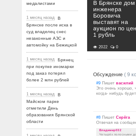
В Брянске дом
медалистами
инженера
Боровича
1 месяц назад
В
выставят на
Брянске после иска в
аукцион по це
суд владелец снес
1 рубль
незаконные АЗС и
автомойку на Бежицкой
2022
0
1 месяц назад
Брянец
при покупке иномарки
под заказ потерял
Обсуждение
( 9 
более 2 млн рублей
#9
Пишет
василий
Это очень хорошо, ч
когда- нибудь буде
1 месяц назад
В
Майском парке
отметили День
образования Брянской
#8
Пишет
Серёга
области
Отвечая на сообще
Владимир032
Четырёх полосными до
1 месяц назад