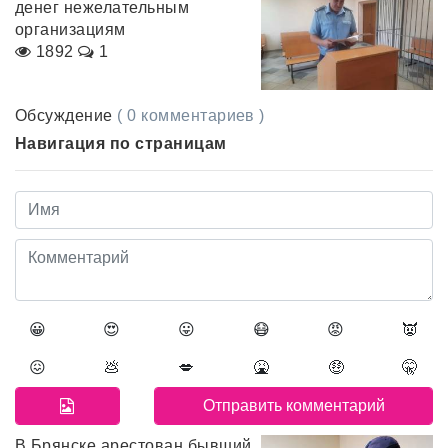
денег нежелательным
организациям
1892
1
Обсуждение
( 0 комментариев )
Навигация по страницам
😀
😍
😛
😷
😡
👿
😖
💩
💋
🤮
🤑
🤫
В Брянске арестован бывший