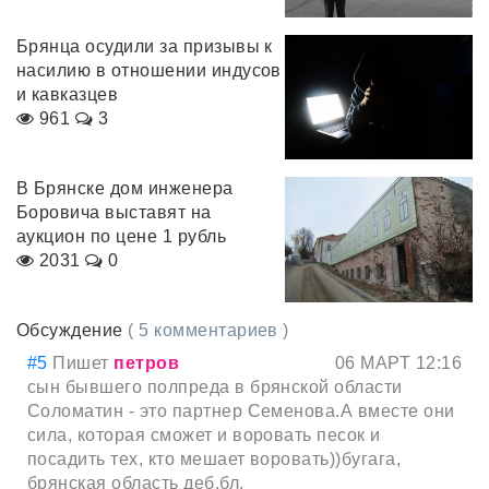
Брянца осудили за призывы к
насилию в отношении индусов
и кавказцев
961
3
В Брянске дом инженера
Боровича выставят на
аукцион по цене 1 рубль
2031
0
Обсуждение
( 5 комментариев )
#5
Пишет
петров
06 МАРТ 12:16
сын бывшего полпреда в брянской области
Соломатин - это партнер Семенова.А вместе они
сила, которая сможет и воровать песок и
посадить тех, кто мешает воровать))бугага,
брянская область деб.бл.