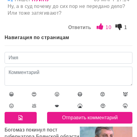
Ну, а в суд почему до сих пор не передано дело?
Или тоже затягивают?
Ответить
10
1
Навигация по страницам
😀
😍
😛
😷
😡
👿
😖
💩
💋
🤮
🤑
🤫
Богомаз покинул пост
губернатора Брянской области