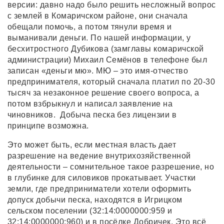
версии: давно надо было решить несложный вопрос
с землей в Комаричском районе, они сначала
обещали помочь, а потом тянули время и
выманивали деньги. По нашей информации, у
бесхитростного Дубикова (замглавы комаричской
администрации) Михаил Семёнов в телефоне был
записан «деньги мю». МЮ – это имя-отчество
предпринимателя, который сначала платил по 20-30
тысяч за незаконное решение своего вопроса, а
потом взбрыкнул и написал заявление на
чиновников. Добыча песка без лицензии в
принципе возможна.
Это может быть, если местная власть дает
разрешение на ведение внутрихозяйственной
деятельности – сомнительное такое разрешение, но
в глубинке для силовиков прокатывает. Участки
земли, где предприниматели хотели оформить
допуск добычи песка, находятся в Игрицком
сельском поселении (32:14:0000000:959 и
32:14:0000000:960) и в посёлке Добричек. Это всё