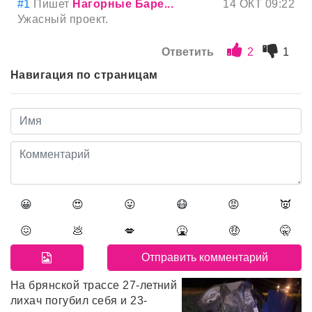
#1
Пишет
Нагорные Баре...
14 ОКТ 09:22
Ужасный проект.
Ответить
2
1
Навигация по страницам
😀
😍
😛
😷
😡
👿
😖
💩
💋
🤮
🤑
🤫
На брянской трассе 27-летний
лихач погубил себя и 23-