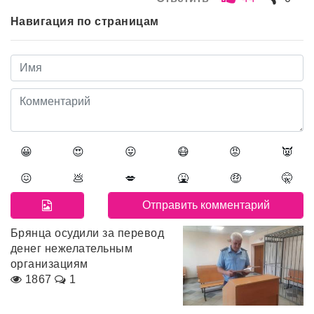
Навигация по страницам
😀
😍
😛
😷
😡
👿
😖
💩
💋
🤮
🤑
🤫
Брянца осудили за перевод
денег нежелательным
организациям
1867
1