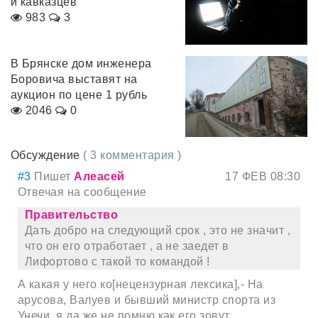
и кавказцев
983
3
В Брянске дом инженера
Боровича выставят на
аукцион по цене 1 рубль
2046
0
Обсуждение
( 3 комментария )
#3
Пишет
Алеасей
17 ФЕВ 08:30
Отвечая на сообщение
Правительство
Дать добро на следующий срок , это не значит ,
что он его отработает , а не заедет в
Лифортово с такой то командой !
А какая у него ко[нецензурная лексика],- На
арусова, Валуев и бывший министр спорта из
Унечи, я да же не помню как его зовут.