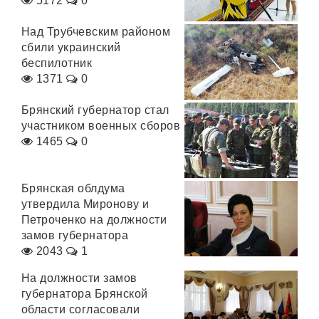
5172
0
Над Трубчевским районом
сбили украинский
беспилотник
1371
0
Брянский губернатор стал
участником военных сборов
1465
0
Брянская облдума
утвердила Миронову и
Петроченко на должности
замов губернатора
2043
1
На должности замов
губернатора Брянской
области согласовали