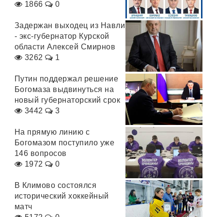
1866
0
Задержан выходец из Навли
- экс-губернатор Курской
области Алексей Смирнов
3262
1
Путин поддержал решение
Богомаза выдвинуться на
новый губернаторский срок
3442
3
На прямую линию с
Богомазом поступило уже
146 вопросов
1972
0
В Климово состоялся
исторический хоккейный
матч