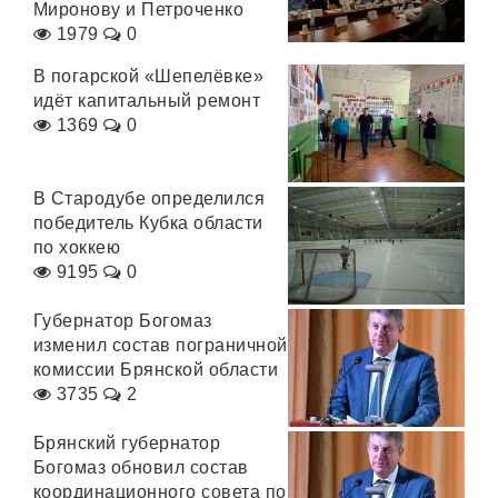
Миронову и Петроченко
1979
0
В погарской «Шепелёвке»
идёт капитальный ремонт
1369
0
В Стародубе определился
победитель Кубка области
по хоккею
9195
0
Губернатор Богомаз
изменил состав пограничной
комиссии Брянской области
3735
2
Брянский губернатор
Богомаз обновил состав
координационного совета по