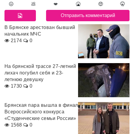
😖
💩
💋
🤮
🤑
🤫
В Брянске арестован бывший
начальник МЧС
2174
0
На брянской трассе 27-летний
лихач погубил себя и 23-
летнюю девушку
1730
0
Брянская пара вышла в финал
Всероссийского конкурса
«Студенческие семьи России»
1568
0