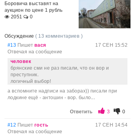
Боровича выставят на
аукцион по цене 1 рубль
2051
0
Обсуждение
( 13 комментариев )
#13
Пишет
вася
17 СЕН 15:52
Отвечая на сообщение
человек
брянские сми не раз писали, что он вор и
преступник.
логичный выбор!
а вспомните надписи на заборах)) писали при
лодкине ещё - антошин - вор. было...
Ответить
3
0
#12
Пишет
гость
17 СЕН 14:54
Отвечая на сообщение