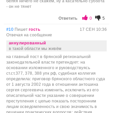
беляя ничего не скажем, ну а касательно суббота
- он не тянет
Ответить
0
5
#10
Пишет
гость
17 СЕН 10:36
Отвечая на сообщение
аннулированный
в такой области мы живём
на главный пост в брянской региональной
законодательной власти претендует: на
основании изложенного и руководствуясь
ст.ст.377, 378, 388 упк рф, судебная коллегия
определила: приговор брянского областного суда
от 1 августа 2002 года в отношении антошина
сергея сергеевича изменить, исключить из его
описательной части указание о совершении
преступления с целью показать посторонним
лицам осведомленность и свою значимость в
решении практических вопросов; действия