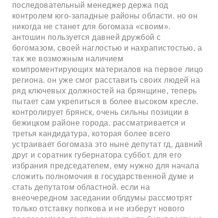
последовательный менеджер держа под
контролем юго-западные районы области. но он
никогда не станет для богомаза «своим».
антошин пользуется давней дружбой с
богомазом, своей наглостью и нахрапистостью, а
так же возможным наличием
компроментирующих материалов на первое лицо
региона. он уже смог расставить своих людей на
ряд ключевых должностей на брянщине, теперь
пытает сам укрепиться в более высоком кресле.
контролирует брянск, очень сильны позиции в
бежицком районе города. рассматривается и
третья кандидатура, которая более всего
устраивает богомаза это ныне депутат гд, давний
друг и соратник губернатора суббот. для его
избрания председателем, ему нужно для начала
сложить полномочия в государственной думе и
стать депутатом областной. если на
внеочередном заседании облдумы рассмотрят
только отставку попкова и не изберут нового