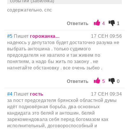
событий (забиляка)
содержательно. спс
Ответить
4
1
#5
Пишет
горожанка...
17 СЕН 09:56
надеюсь у депутатов будет достаточно разума не
выбрать антошина . только судимого
председателя не хватило и так живем по
понятиям, а надо бы жить по закону . не
нагнетайте обстановку . все очень зыбко .
Ответить
5
0
#4
Пишет
гость
17 СЕН 09:34
за пост председателя брянской областной думы
идёт подковёрная борьба. два основных
кандидата это беляй и антошин. беляй
зарекомендовала себя перед богомазом как
исполнительный, договороспособный и