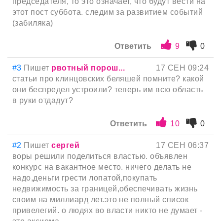
председателя, то это означает, что будут вести на
этот пост суббота. следим за развитием событий
(забиляка)
Ответить
9
0
#3
Пишет
рвотный порош...
17 СЕН 09:24
статьи про клинцовских беляшей помните? какой
они беспредел устроили? теперь им всю область
в руки отдадут?
Ответить
10
0
#2
Пишет
сергей
17 СЕН 06:37
воры решили поделиться властью. объявлен
конкурс на вакантное место. ничего делать не
надо,деньги грести лопатой,покупать
недвижимость за границей,обеспечивать жизнь
своим на миллиард лет.это не полный список
привелегий. о людях во власти никто не думает -