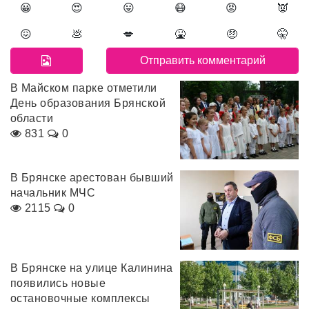
😀
😍
😛
😷
😡
👿
😖
💩
💋
🤮
🤑
🤫
В Майском парке отметили
День образования Брянской
области
831
0
В Брянске арестован бывший
начальник МЧС
2115
0
В Брянске на улице Калинина
появились новые
остановочные комплексы