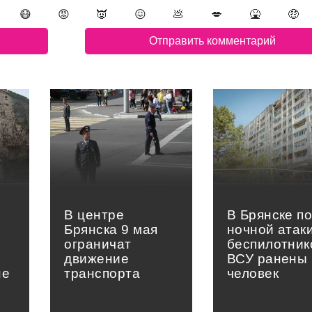
😷
😡
👿
😖
💩
💋
🤮
🤑
В центре
В Брянске п
Брянска 9 мая
ночной атак
ограничат
беспилотник
движение
ВСУ ранены 
не
транспорта
человек