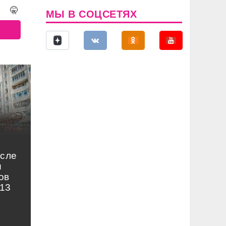
🤫
МЫ В СОЦСЕТЯХ
осле
и
ов
13