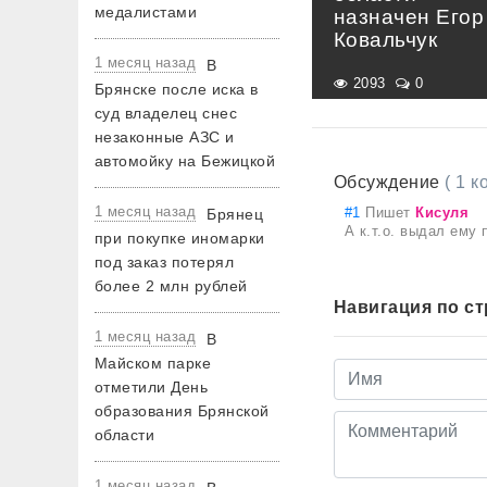
медалистами
назначен Егор
Ковальчук
1 месяц назад
В
2093
0
Брянске после иска в
суд владелец снес
незаконные АЗС и
автомойку на Бежицкой
Обсуждение
( 1 
1 месяц назад
#1
Пишет
Кисуля
Брянец
А к.т.о. выдал ему 
при покупке иномарки
под заказ потерял
более 2 млн рублей
Навигация по с
1 месяц назад
В
Майском парке
отметили День
образования Брянской
области
1 месяц назад