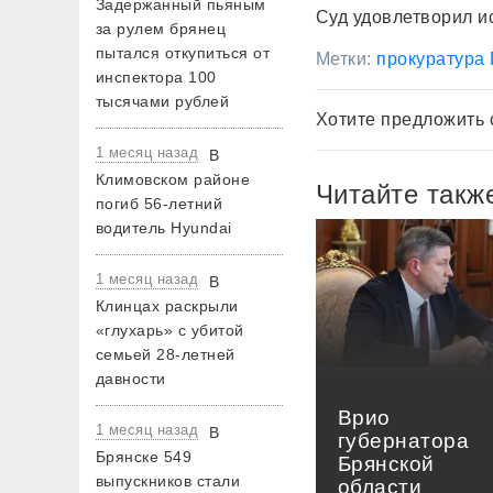
Задержанный пьяным
Суд удовлетворил и
за рулем брянец
пытался откупиться от
Метки:
прокуратура 
инспектора 100
тысячами рублей
Хотите предложить 
1 месяц назад
В
Климовском районе
Читайте такж
погиб 56-летний
водитель Hyundai
1 месяц назад
В
Клинцах раскрыли
«глухарь» с убитой
семьей 28-летней
давности
Врио
1 месяц назад
В
губернатора
Брянске 549
Брянской
выпускников стали
области