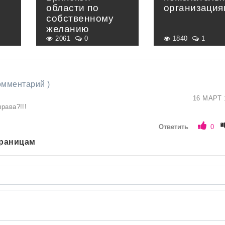
области по
организация
собственному
желанию
2061
0
1840
1
комментарий )
16 МАРТ 
права?!!!
Ответить
0
траницам