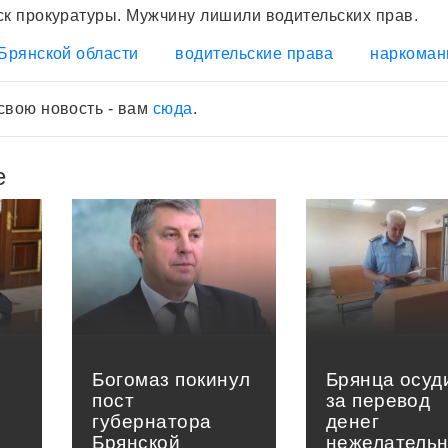
ск прокуратуры. Мужчину лишили водительских прав.
Брянской области
водительские права
наркома
свою новость - вам
сюда
.
е
Богомаз покинул
Брянца осуд
пост
за перевод
губернатора
денег
Брянской
нежелатель