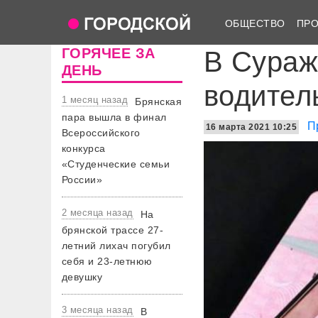
ОБЩЕСТВО
ПР
ГОРЯЧЕЕ ЗА
В Сураж
ДЕНЬ
водител
1 месяц назад
Брянская
пара вышла в финал
П
16 марта 2021 10:25
Всероссийского
конкурса
«Студенческие семьи
России»
2 месяца назад
На
брянской трассе 27-
летний лихач погубил
себя и 23-летнюю
девушку
3 месяца назад
В