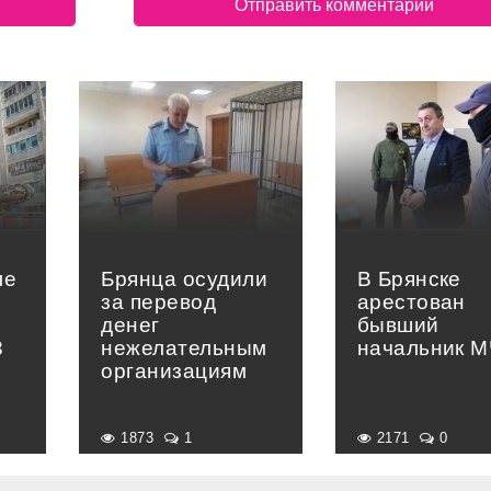
ле
Брянца осудили
В Брянске
за перевод
арестован
в
денег
бывший
3
нежелательным
начальник 
организациям
1873
1
2171
0