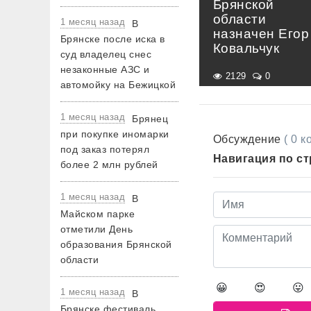
Брянской
области
1 месяц назад
В
назначен Егор
Брянске после иска в
Ковальчук
суд владелец снес
незаконные АЗС и
2129
0
автомойку на Бежицкой
1 месяц назад
Брянец
при покупке иномарки
Обсуждение
( 0 
под заказ потерял
Навигация по с
более 2 млн рублей
1 месяц назад
В
Майском парке
отметили День
образования Брянской
области
😀
😍
😛
1 месяц назад
В
Брянске фестиваль