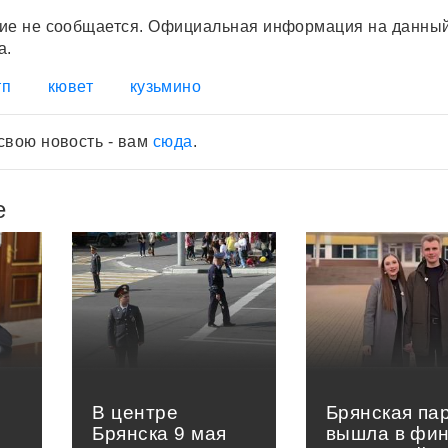
шие не сообщается. Официальная информация на данны
а.
тп
кювет
кузьмино
свою новость - вам
сюда
.
е
В центре
Брянская па
Брянска 9 мая
вышла в фи