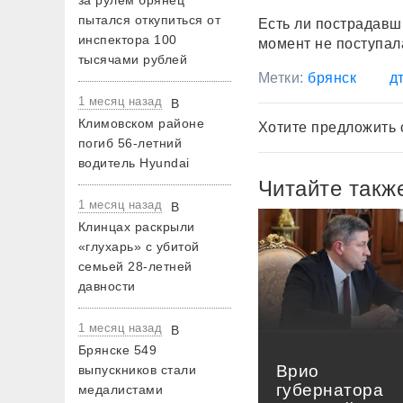
за рулем брянец
пытался откупиться от
Есть ли пострадав
инспектора 100
момент не поступал
тысячами рублей
Метки:
брянск
д
1 месяц назад
В
Климовском районе
Хотите предложить 
погиб 56-летний
водитель Hyundai
Читайте такж
1 месяц назад
В
Клинцах раскрыли
«глухарь» с убитой
семьей 28-летней
давности
1 месяц назад
В
Брянске 549
Врио
выпускников стали
губернатора
медалистами