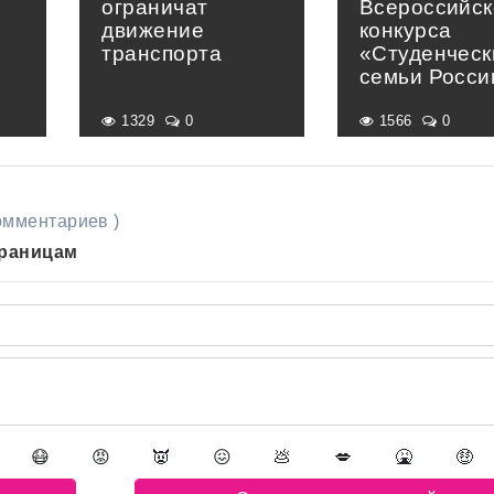
ограничат
Всероссийск
движение
конкурса
транспорта
«Студенческ
семьи Росси
1329
0
1566
0
комментариев )
траницам
😷
😡
👿
😖
💩
💋
🤮
🤑