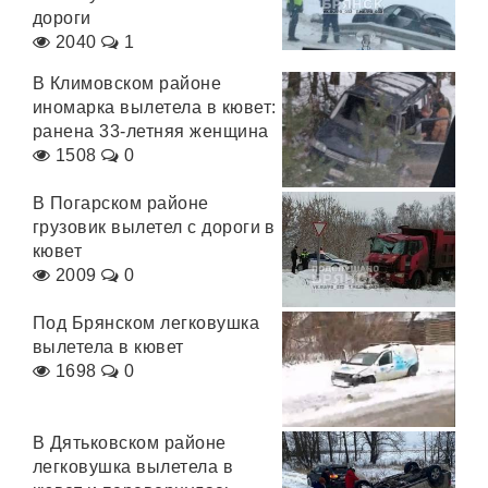
дороги
2040
1
В Климовском районе
иномарка вылетела в кювет:
ранена 33-летняя женщина
1508
0
В Погарском районе
грузовик вылетел с дороги в
кювет
2009
0
Под Брянском легковушка
вылетела в кювет
1698
0
В Дятьковском районе
легковушка вылетела в