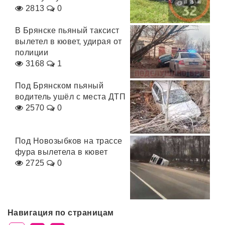
2813
0
В Брянске пьяный таксист
вылетел в кювет, удирая от
полиции
3168
1
Под Брянском пьяный
водитель ушёл с места ДТП
2570
0
Под Новозыбков на трассе
фура вылетела в кювет
2725
0
Навигация по страницам