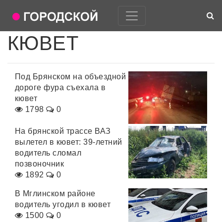
КЮВЕТ
Под Брянском на объездной
дороге фура съехала в
кювет
1798
0
На брянской трассе ВАЗ
вылетел в кювет: 39-летний
водитель сломал
позвоночник
1892
0
В Мглинском районе
водитель угодил в кювет
1500
0