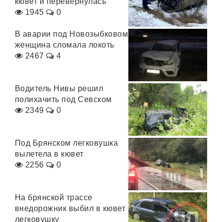
кювет и перевернулась
1945
0
В аварии под Новозыбковом
женщина сломала локоть
2467
4
Водитель Нивы решил
полихачить под Севском
2349
0
Под Брянском легковушка
вылетела в кювет
2256
0
На брянской трассе
внедорожник выбил в кювет
легковушку