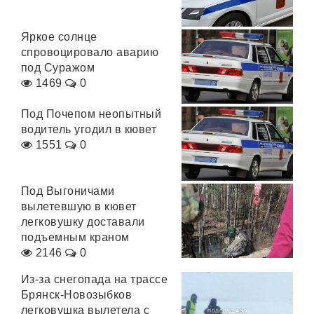
Яркое солнце
спровоцировало аварию
под Суражом
1469
0
Под Почепом неопытный
водитель угодил в кювет
1551
0
Под Выгоничами
вылетевшую в кювет
легковушку доставали
подъемным краном
2146
0
Из-за снегопада на трассе
Брянск-Новозыбков
легковушка вылетела с