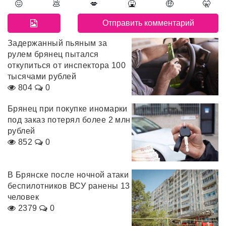
😖
💩
💋
🤮
🤑
🤫
Задержанный пьяным за
рулем брянец пытался
откупиться от инспектора 100
тысячами рублей
804
0
Брянец при покупке иномарки
под заказ потерял более 2 млн
рублей
852
0
В Брянске после ночной атаки
беспилотников ВСУ ранены 13
человек
2379
0