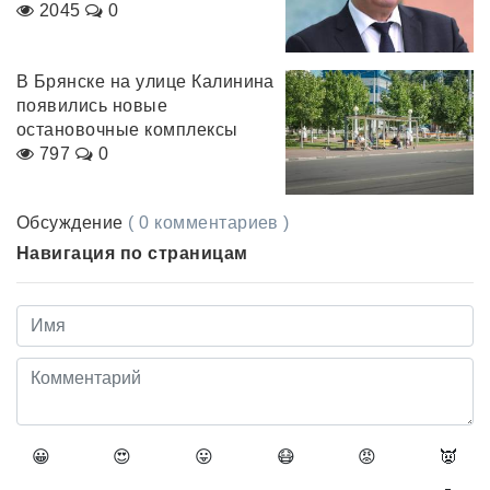
2045
0
В Брянске на улице Калинина
появились новые
остановочные комплексы
797
0
Обсуждение
( 0 комментариев )
Навигация по страницам
😀
😍
😛
😷
😡
👿