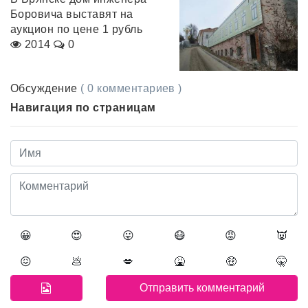
Боровича выставят на
аукцион по цене 1 рубль
2014
0
Обсуждение
( 0 комментариев )
Навигация по страницам
😀
😍
😛
😷
😡
👿
😖
💩
💋
🤮
🤑
🤫