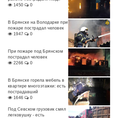
1450
0
В Брянске на Володарке при
пожаре пострадал человек
1947
0
При пожаре под Брянском
пострадал человек
2266
0
В Брянске горела мебель в
квартире многоэтажки: есть
пострадавший
1646
0
Под Севском грузовик смял
легковушку - есть