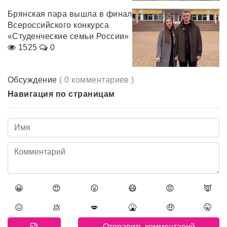
Брянская пара вышла в финал
Всероссийского конкурса
«Студенческие семьи России»
1525
0
Обсуждение
( 0 комментариев )
Навигация по страницам
😀
😍
😛
😷
😡
👿
😖
💩
💋
🤮
🤑
🤫