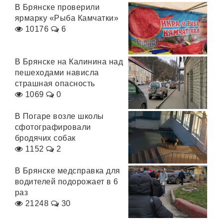
В Брянске проверили
ярмарку «Рыба Камчатки»
10176
6
В Брянске на Калинина над
пешеходами нависла
страшная опасность
1069
0
В Погаре возле школы
сфотографировали
бродячих собак
1152
2
В Брянске медсправка для
водителей подорожает в 6
раз
21248
30