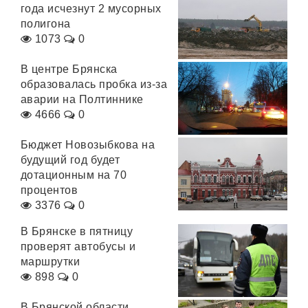
года исчезнут 2 мусорных
полигона
1073
0
В центре Брянска
образовалась пробка из-за
аварии на Полтиннике
4666
0
Бюджет Новозыбкова на
будущий год будет
дотационным на 70
процентов
3376
0
В Брянске в пятницу
проверят автобусы и
маршрутки
898
0
В Брянской области