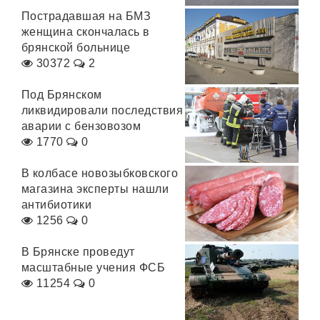
Пострадавшая на БМЗ
женщина скончалась в
брянской больнице
30372
2
Под Брянском
ликвидировали последствия
аварии с бензовозом
1770
0
В колбасе новозыбковского
магазина эксперты нашли
антибиотики
1256
0
В Брянске проведут
масштабные учения ФСБ
11254
0