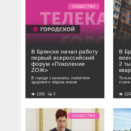
ОБЩЕСТВО
В Брянске начал работу
В Б
первый всероссийский
вое
форум «Поколение
2 т
ZОЖ»
ква
В городе съехались любители
Тольк
здорового образа жизни
стали
1381
3
12
ОБЩЕСТВО