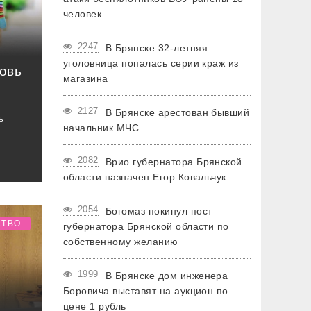
человек
2247
В Брянске 32-летняя
уголовница попалась серии краж из
овь
магазина
2127
В Брянске арестован бывший
ь
начальник МЧС
2082
Врио губернатора Брянской
области назначен Егор Ковальчук
2054
Богомаз покинул пост
СТВО
губернатора Брянской области по
собственному желанию
1999
В Брянске дом инженера
Боровича выставят на аукцион по
цене 1 рубль