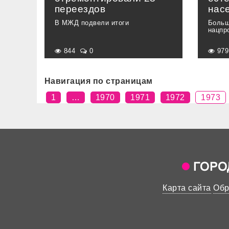
переездов
нас
В МЖД подвели итоги
Больш
нацпр
844
0
97
Навигация по страницам
1
…
1970
1971
1972
1973
Карта сайта
Обр