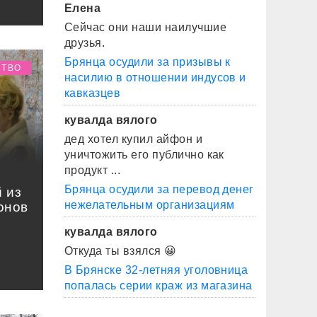
Елена
Сейчас они наши наилучшие
друзья.
Брянца осудили за призывы к
СТВО
насилию в отношении индусов и
кавказцев
кувалда вялого
дед хотел купил айфон и
уничтожить его публично как
продукт ...
Брянца осудили за перевод денег
 из
нежелательным организациям
онов
кувалда вялого
Откуда ты взялся 😀
В Брянске 32-летняя уголовница
попалась серии краж из магазина