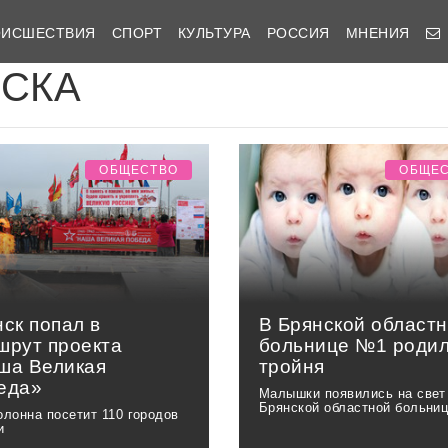
ОИСШЕСТВИЯ
СПОРТ
КУЛЬТУРА
РОССИЯ
МНЕНИЯ
ИСКА
ОБЩЕСТВО
ОБЩЕ
ск попал в
В Брянской област
шрут проекта
больнице №1 роди
ша Великая
тройня
еда»
Малышки появились на свет
Брянской областной больни
олонна посетит 110 городов
и