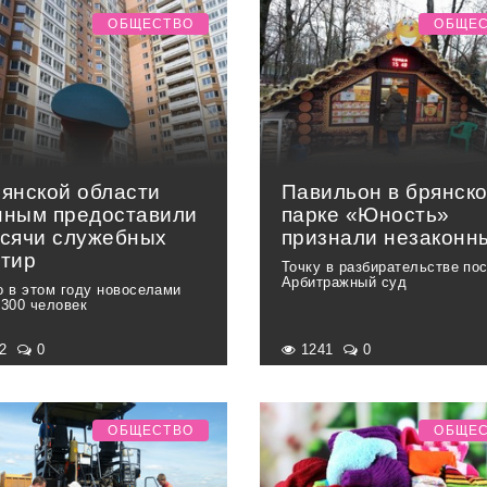
ОБЩЕСТВО
ОБЩЕ
рянской области
Павильон в брянск
нным предоставили
парке «Юность»
ысячи служебных
признали незаконн
ртир
Точку в разбирательстве по
Арбитражный суд
о в этом году новоселами
 300 человек
62
0
1241
0
ОБЩЕСТВО
ОБЩЕ