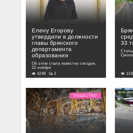
Елену Егорову
Бря
утвердили в должности
сре
главы брянского
33 
департамента
Столь
образования
Смоле
Об этом стало известно сегодня,
22 ноября
4248
2
13
ОБЩЕСТВО