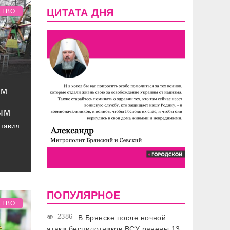
ЦИТАТА ДНЯ
СТВО
ом
ым
ставил
ПОПУЛЯРНОЕ
СТВО
2386
В Брянске после ночной
атаки беспилотников ВСУ ранены 13