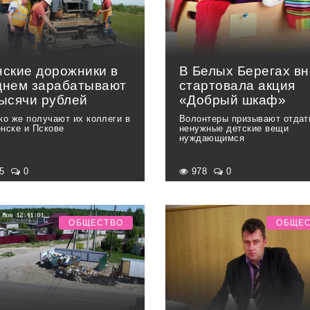
нские дорожники в
В Белых Берегах вн
днем зарабатывают
стартовала акция
тысячи рублей
«Добрый шкаф»
ко же получают их коллеги в
Волонтеры призывают отдат
нске и Пскове
ненужные детские вещи
нуждающимся
45
0
978
0
ОБЩЕСТВО
ОБЩЕ