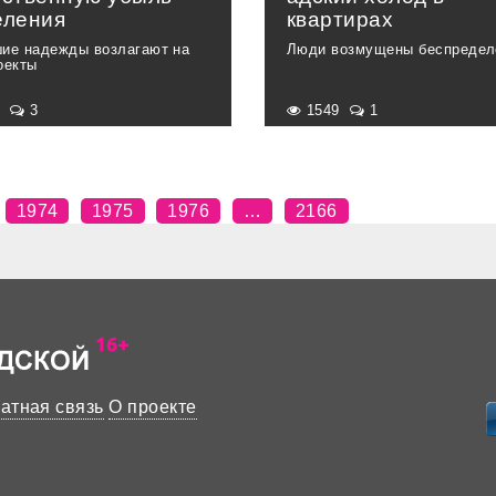
еления
квартирах
ие надежды возлагают на
Люди возмущены беспреде
оекты
9
3
1549
1
1974
1975
1976
…
2166
атная связь
О проекте