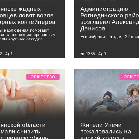
рянске жадных
Администрацию
овцев ловят возле
Рогнединского рай
орных контейнеров
возглавил Алексан
Денисов
ы наблюдения помогают
ься с несанкционированным
Его избрали сегодня, 22 ноя
сом крупных отходов
22
1
1355
0
ОБЩЕСТВО
ОБЩЕ
рянской области
Жители Унечи
умали снизить
пожаловались на
ественную убыль
адский холод в