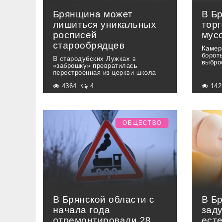
Брянщина может
В Б
лишиться уникальных
торг
росписей
мус
старообрядцев
Камер
борот
В стародубских Лужках в
выбро
«заброшку» превратилась
перестроенная из церкви школа
4364
4
14
ОБЩЕСТВО
В Брянской области с
В Б
начала года
зад
отремонтировали 28
ест