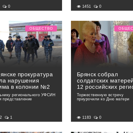
7
0
1451
0
ОБЩЕСТВО
ОБЩЕ
рянске прокуратура
Брянск собрал
ла нарушения
солдатских матерей
има в колонии №2
12 российских реги
ьнику регионального УФСИН
Торжественную встречу
и представление
приурочили ко Дню матери
62
1
1183
0