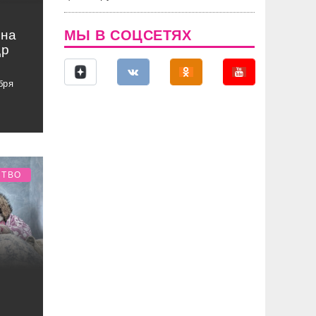
она
МЫ В СОЦСЕТЯХ
др
бря
СТВО