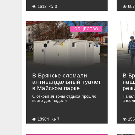
1612
0
88
ОБЩЕСТВО
В Брянске сломали
В Б
антивандальный туалет
наш
в Майском парке
реж
С открытия зоны отдыха прошло
Начал
всего две недели
внесл
18904
7
15