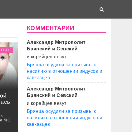
КОММЕНТАРИИ
Александр Митрополит
Брянский и Севский
СТВО
и корейцев везут
Брянца осудили за призывы к
насилию в отношении индусов и
кавказцев
Александр Митрополит
ной
Брянский и Севский
лась
и корейцев везут
Брянца осудили за призывы к
 в
насилию в отношении индусов и
це №1
кавказцев