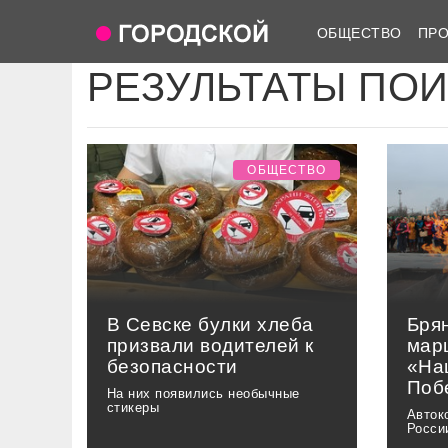
ОБЩЕСТВО
ПР
РЕЗУЛЬТАТЫ ПО
ОБЩЕСТВО
В Севске булки хлеба
Брян
призвали водителей к
мар
безопасности
«На
Поб
На них появились необычные
стикеры
Авток
Росси