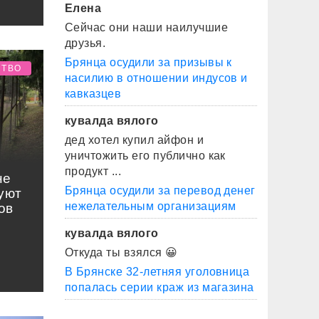
Елена
Сейчас они наши наилучшие
друзья.
Брянца осудили за призывы к
СТВО
насилию в отношении индусов и
кавказцев
кувалда вялого
дед хотел купил айфон и
уничтожить его публично как
продукт ...
не
Брянца осудили за перевод денег
уют
нежелательным организациям
ов
кувалда вялого
Откуда ты взялся 😀
В Брянске 32-летняя уголовница
попалась серии краж из магазина