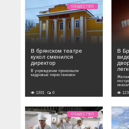
ОБЩЕСТВО
В брянском театре
В Б
кукол сменился
вид
директор
дво
лег
В учреждении произошли
кадровые перестановки
Жела
постр
оказа
1301
0
12
ОБЩЕСТВО