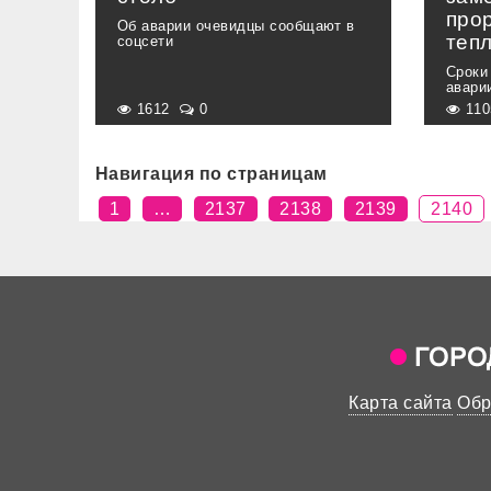
про
Об аварии очевидцы сообщают в
теп
соцсети
Сроки
авари
1612
0
11
Навигация по страницам
1
…
2137
2138
2139
2140
Карта сайта
Обр