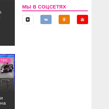
МЫ В СОЦСЕТЯХ
о
х
СТВО
ки
 на