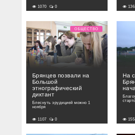
1070
0
13
ОБЩЕСТВО
Брянцев позвали на
На 
Большой
Бря
этнографический
нач
диктант
Благо
старт
Блеснуть эрудицией можно 1
ноября
1107
0
15