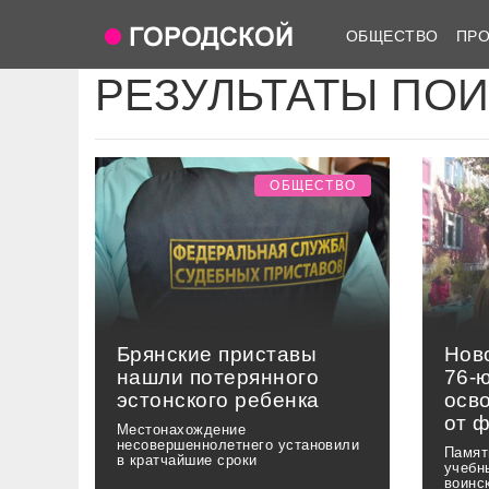
ОБЩЕСТВО
ПР
РЕЗУЛЬТАТЫ ПО
ОБЩЕСТВО
Брянские приставы
Нов
нашли потерянного
76-
эстонского ребенка
осв
от 
Местонахождение
несовершеннолетнего установили
Памят
в кратчайшие сроки
учебн
воинс