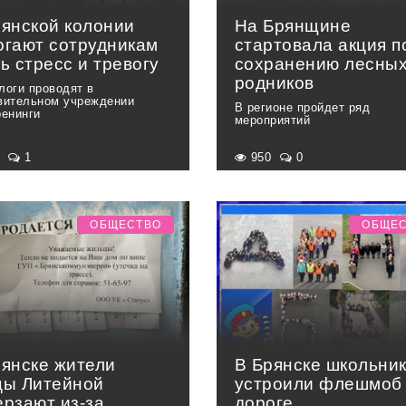
рянской колонии
На Брянщине
огают сотрудникам
стартовала акция п
ь стресс и тревогу
сохранению лесны
родников
логи проводят в
вительном учреждении
В регионе пройдет ряд
ренинги
мероприятий
3
1
950
0
ОБЩЕСТВО
ОБЩЕ
рянске жители
В Брянске школьни
цы Литейной
устроили флешмоб
ерзают из-за
дороге