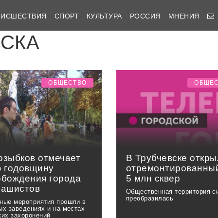
ОИСШЕСТВИЯ
СПОРТ
КУЛЬТУРА
РОССИЯ
МНЕНИЯ
ИСКА
ОБЩЕСТВО
ОБЩЕ
озыбков отмечает
В Трубчевске откры
ю годовщину
отремонтированный
обождения города
5 млн сквер
фашистов
Общественная территория с
преобразилась
ные мероприятия прошли в
ых заведениях и на местах
ких захоронений