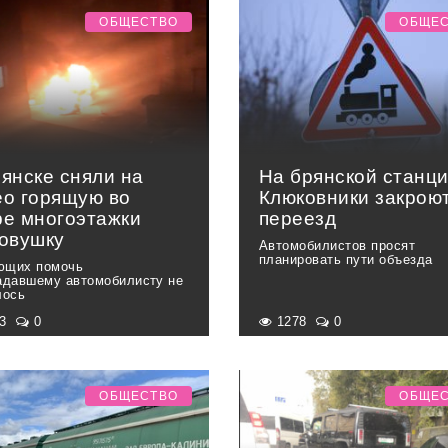
ОБЩЕСТВО
ОБЩЕ
рянске сняли на
На брянской станц
ео горящую во
Клюковники закрою
ре многоэтажки
переезд
ковушку
Автомобилистов просят
планировать пути объезда
ющих помочь
адавшему автомобилисту не
лось
33
0
1278
0
ОБЩЕСТВО
ОБЩЕ