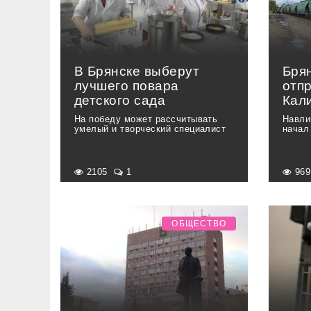
В Брянске выберут
Бря
лучшего повара
отп
детского сада
Кал
На победу может рассчитывать
Навли
умелый и творческий специалист
начал
2105
1
96
ОБЩЕСТВО