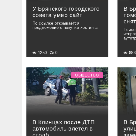
У Брянского городского
В Б
совета умер сайт
пом
снят
По ссылке открывается
предложение о покупке хостинга
Психо
испра
аутот
1250
0
88
ОБЩЕСТВО
В Клинцах после ДТП
В Б
автомобиль влетел в
ули
столб
зам