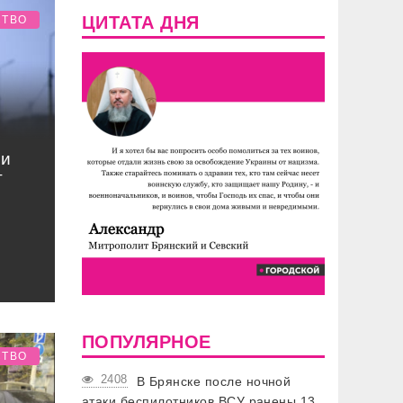
ЦИТАТА ДНЯ
СТВО
ии
т
ПОПУЛЯРНОЕ
СТВО
2408
В Брянске после ночной
атаки беспилотников ВСУ ранены 13