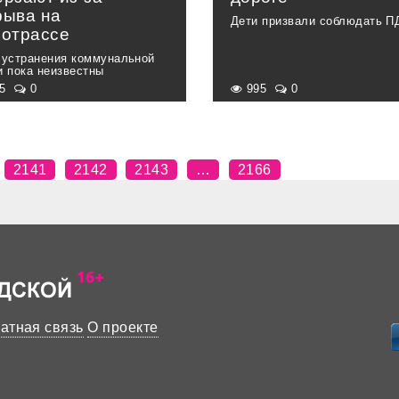
рыва на
Дети призвали соблюдать П
лотрассе
 устранения коммунальной
и пока неизвестны
05
0
995
0
2141
2142
2143
…
2166
атная связь
О проекте