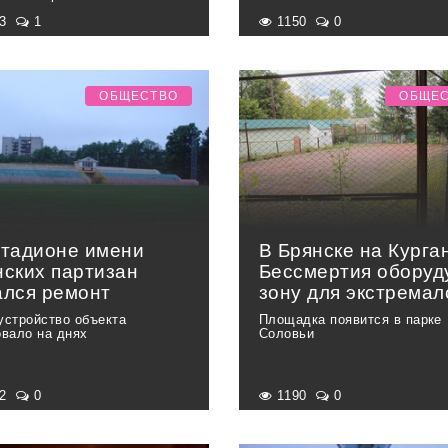
63
1
1150
0
ОБЩЕСТВО
ОБЩЕ
стадионе имени
В Брянске на Курга
нских партизан
Бессмертия оборуд
ался ремонт
зону для экстремал
устройство объекта
Площадка появится в парке
овало на днях
Соловьи
52
0
1190
0