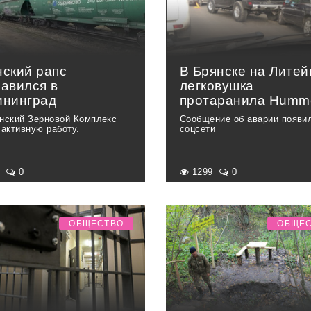
нский рапс
В Брянске на Литей
равился в
легковушка
ининград
протаранила Humm
нский Зерновой Комплекс
Сообщение об аварии появи
 активную работу.
соцсети
9
0
1299
0
ОБЩЕСТВО
ОБЩЕ