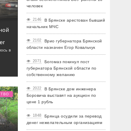
человек
2146
В Брянске арестован бывший
начальник МЧС
ной
2102
Врио губернатора Брянской
er
области назначен Егор Ковальчук
лось в
2071
Богомаз покинул пост
губернатора Брянской области по
собственному желанию
2022
В Брянске дом инженера
СТВО
Боровича выставят на аукцион по
цене 1 рубль
1848
Брянца осудили за перевод
денег нежелательным организациям