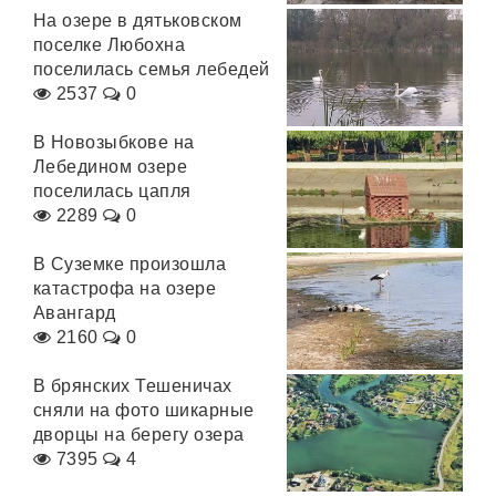
На озере в дятьковском
поселке Любохна
поселилась семья лебедей
2537
0
В Новозыбкове на
Лебедином озере
поселилась цапля
2289
0
В Суземке произошла
катастрофа на озере
Авангард
2160
0
В брянских Тешеничах
сняли на фото шикарные
дворцы на берегу озера
7395
4