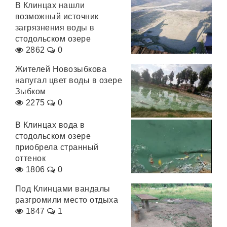
В Клинцах нашли
возможный источник
загрязнения воды в
стодольском озере
2862
0
Жителей Новозыбкова
напугал цвет воды в озере
Зыбком
2275
0
В Клинцах вода в
стодольском озере
приобрела странный
оттенок
1806
0
Под Клинцами вандалы
разгромили место отдыха
1847
1