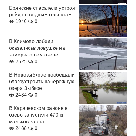
Брянские спасатели устроят
рейд по водным объектам
1946
0
В Климово лебеди
оказалисьв ловушке на
замерзающем озере
2525
0
В Новозыбкове пообещали
благоустроить набережную
озера Зыбкое
2484
0
В Карачевском районе в
озеро запустили 470 кг
мальков карпа
2488
0