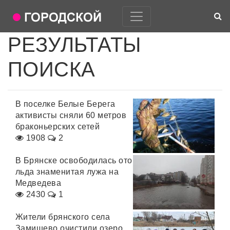
РЕЗУЛЬТАТЫ
ПОИСКА
В поселке Белые Берега
активисты сняли 60 метров
браконьерских сетей
1908
2
В Брянске освободилась ото
льда знаменитая лужа на
Медведева
2430
1
Жители брянского села
Замишево очистили озеро