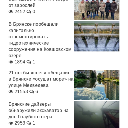
от зарослей
2452
0
В Брянске пообещали
капитально
отремонтировать
гидротехнические
сооружения на Ковшовском
озере
1894
1
21 несбывшееся обещание:
в Брянске «осушат море» на
улице Медведева
21553
6
Брянские дайверы
обнаружили экскаватор на
дне Голубого озера
2953
1